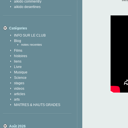
aikido commentry
aikido desertines
Catégories
INFO SUR LE CLUB
Blog
notes recentes
Films
histoires
liens
Livre
Musique
Science
stages
videos
articles
arts
MAITRES & HAUTS GRADES
Août 2026