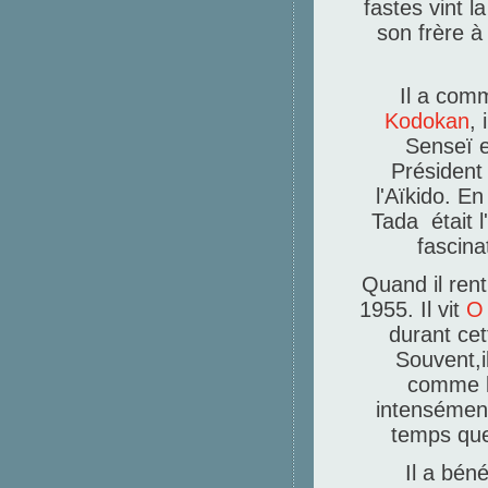
fastes vint l
son frère à
Il a comm
Kodokan
,
Senseï e
Président
l'Aïkido. En 
Tada était l
fascina
Quand il rentr
1955. Il vit
O
durant cet
Souvent,i
comme le
intensément
temps que 
Il a bén