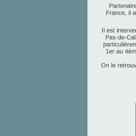
Partenair
France, il 
Il est inter
Pas-de-Cala
particulière
1er au 4ème
On le retrouv