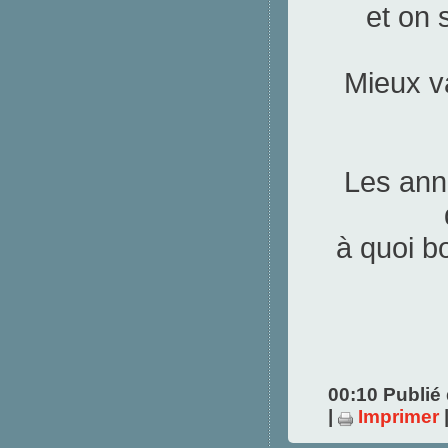
et on 
Mieux v
Les ann
à quoi b
00:10 Publié
|
Imprimer