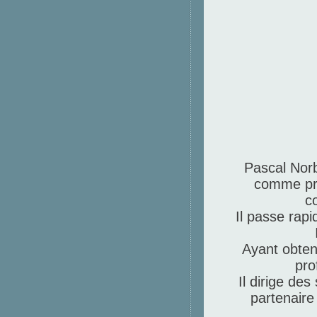
Pascal Norb
comme pro
co
Il passe ra
Ayant obtenu
pro
Il dirige des
partenaire 