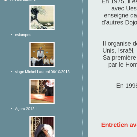
En 1975, il e
avec Ues
enseigne dan
d'autres Dojo
estampes
Il organise 
Unis, Israël
Sa première 
par le Hom
stage Michel Laurent 06/10/2013
En 1998
Agora 2013 II
Entretien a