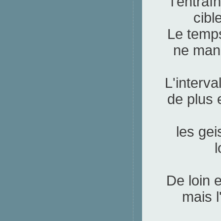
l'entra
cibl
Le temps
ne manq
L'interv
de plus
les ge
l
De loin e
mais l