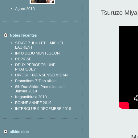
Agora 2013
Tsuruzo Miya
Notes récentes
STAGE 7 JUILLET.... MICHEL
LAURENT
INFO DOJO MONTLUCON
REPRISE
DEUX PERIODES..UNE
PRATIQUE?
HIROSHI TADA SENSEI 9°DAN
Promotions 7°Dan aikikai
8th Dan Aikido Promotions de
Janvier 2019
Kagamibiraki 2019
BONNE ANNEE 2019
INTERCLUB 9 DECEMBRE 2018
aikido club
Mi