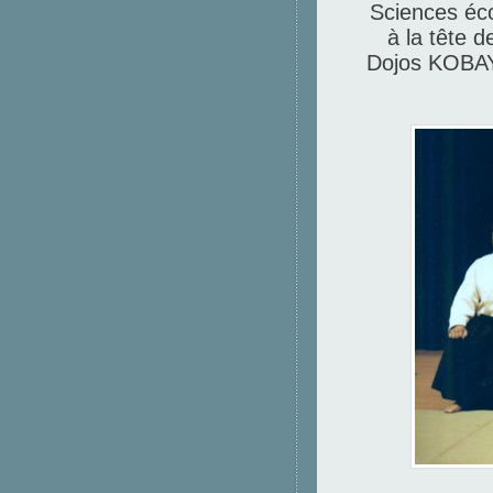
Sciences éc
à la tête d
Dojos KOBAY