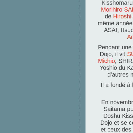
Kisshomar
Morihiro S
de
Hiroshi
même année q
ASAI, Its
A
Pendant une 
Dojo, il vit
S
Michio
, SHIR
Yoshio du Ka
d'autres 
Il a fondé à 
En novembre
Saitama
pu
Doshu Kiss
Dojo et se 
et ceux des