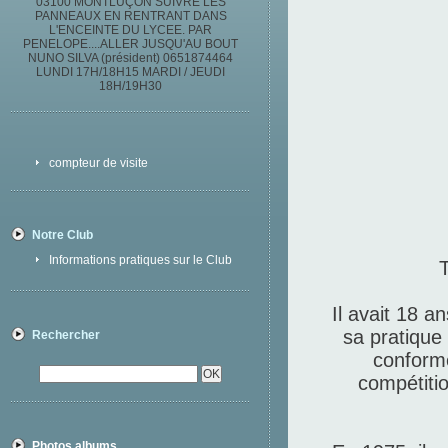
03100 MONTLUÇON SUIVRE LES
PANNEAUX EN RENTRANT DANS
L'ENCEINTE DU LYCEE. PAR
PENELOPE....ALLER JUSQU'AU BOUT
NUNO SILVA (président) 0651874464
LUNDI 17H/18H15 MARDI / JEUDI
18H/19H30
compteur de visite
Notre Club
Informations pratiques sur le Club
Il avait 18 a
sa pratique d
Rechercher
conformé
compétitio
Photos albums