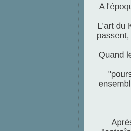
A l'époq
L'art du 
passent, 
Quand le
"pour
ensemble,
Après