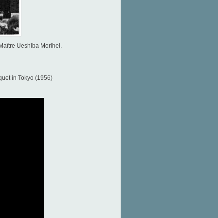
 Maître Ueshiba Morihei.
uet in Tokyo (1956)