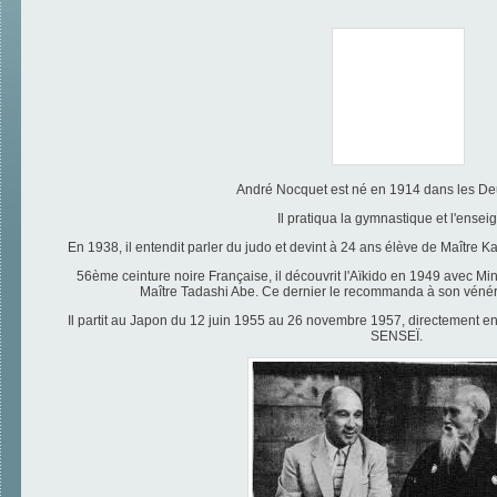
André Nocquet est né en 1914 dans les De
Il pratiqua la gymnastique et l'ensei
En 1938, il entendit parler du judo et devint à 24 ans élève de Maître K
56ème ceinture noire Française, il découvrit l'Aïkido en 1949 avec M
Maître Tadashi Abe. Ce dernier le recommanda à son vénér
Il partit au Japon du 12 juin 1955 au 26 novembre 1957, directement e
SENSEÏ.