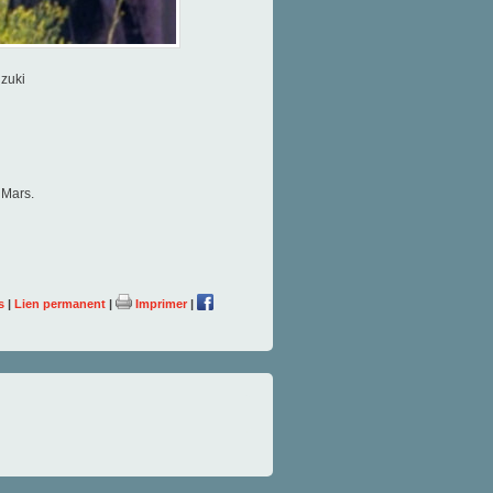
zuki
 Mars.
s
|
Lien permanent
|
Imprimer
|