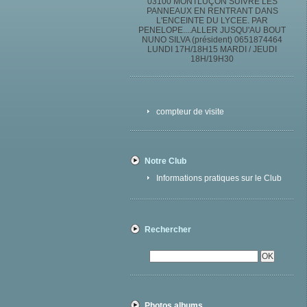
03100 MONTLUÇON SUIVRE LES
PANNEAUX EN RENTRANT DANS
L'ENCEINTE DU LYCEE. PAR
PENELOPE....ALLER JUSQU'AU BOUT
NUNO SILVA (président) 0651874464
LUNDI 17H/18H15 MARDI / JEUDI
18H/19H30
compteur de visite
Notre Club
Informations pratiques sur le Club
Rechercher
Photos albums