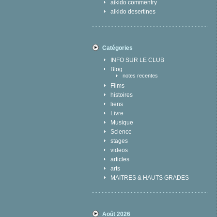
aikido commentry
aikido desertines
Catégories
INFO SUR LE CLUB
Blog
notes recentes
Films
histoires
liens
Livre
Musique
Science
stages
videos
articles
arts
MAITRES & HAUTS GRADES
Août 2026