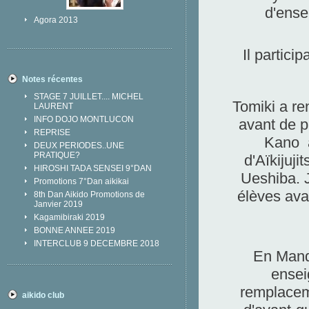
d'ense
Agora 2013
Il partic
Notes récentes
STAGE 7 JUILLET.... MICHEL
Tomiki a re
LAURENT
INFO DOJO MONTLUCON
avant de p
REPRISE
Kano a
DEUX PERIODES..UNE
PRATIQUE?
d'Aïkijuji
HIROSHI TADA SENSEI 9°DAN
Ueshiba. J
Promotions 7°Dan aikikai
élèves ava
8th Dan Aikido Promotions de
Janvier 2019
Kagamibiraki 2019
BONNE ANNEE 2019
INTERCLUB 9 DECEMBRE 2018
En Mandc
ensei
remplaceme
aikido club