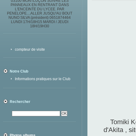
03100 MONTLUÇON SUIVRE LES
PANNEAUX EN RENTRANT DANS
L'ENCEINTE DU LYCEE. PAR
PENELOPE....ALLER JUSQU'AU BOUT
NUNO SILVA (président) 0651874464
LUNDI 17H/18H15 MARDI / JEUDI
18H/19H30
compteur de visite
Notre Club
Informations pratiques sur le Club
Rechercher
Tomiki K
d'Akita , s
Photos albums