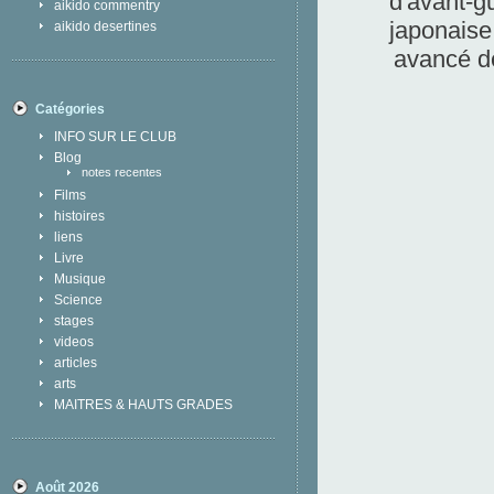
d'avant-g
aikido commentry
japonaise
aikido desertines
avancé de
Catégories
INFO SUR LE CLUB
Blog
notes recentes
Films
histoires
liens
Livre
Musique
Science
stages
videos
articles
arts
MAITRES & HAUTS GRADES
Août 2026