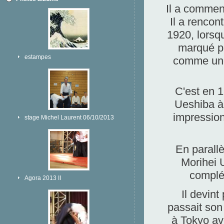
Il a commenc
Il a renco
1920, lorsqu
marqué pa
estampes
comme une 
C'est en 1
Ueshiba à 
impression
stage Michel Laurent 06/10/2013
En parallè
Morihei U
complé
Agora 2013 II
Il devint
passait son
à Tokyo av