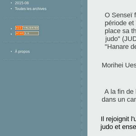
2015-08
Toutes les archives
O Senseï f
période et 
place sa t
judo" (JU
"Hanare de
À propos
Morihei Ues
A la fin de
dans un camp
Il rejoignit
judo et ens