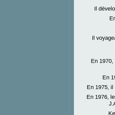
Il dével
En
Il voyage
En 1970, i
En 19
En 1975, il
En 1976, le
J.
Ke