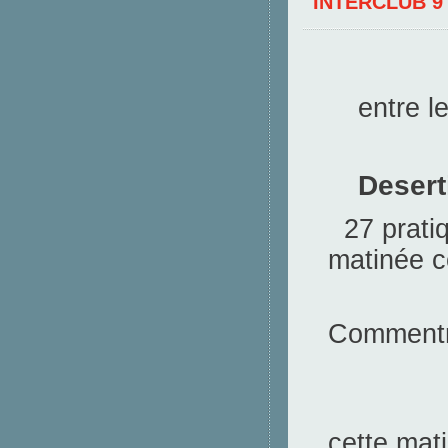
INTERCLUB 9
Premi
entre l
Mont
Desert
27 pratiq
matinée co
se 
Commentr
Voici
cette mat