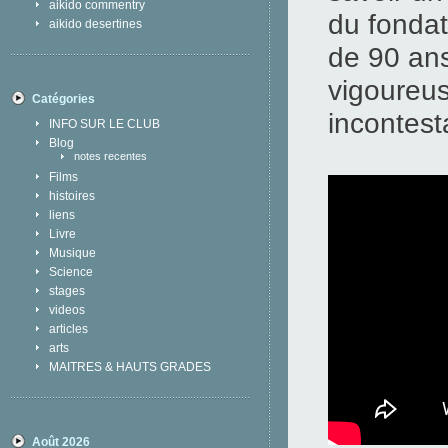
aikido commentry
du fondat
aikido desertines
de 90 ans
vigoureu
Catégories
incontest
INFO SUR LE CLUB
Blog
notes recentes
Films
histoires
liens
Livre
Musique
Science
stages
videos
articles
arts
MAITRES & HAUTS GRADES
Août 2026