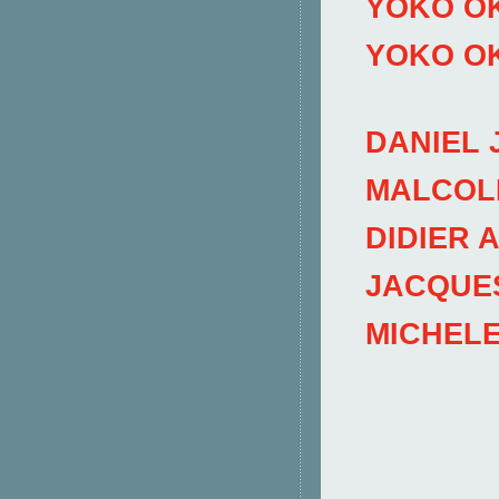
YOKO O
YOKO O
DANIEL 
MALCOL
DIDIER 
JACQUE
MICHEL