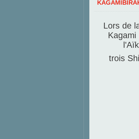
KAGAMIBIRAK
Lors de l
Kagami b
l'Aï
trois S