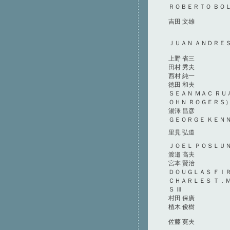
ＲＯＢＥＲＴＯ ＢＯ
吉田 文雄
ＪＵＡＮ ＡＮＤＲＥ
上野 省三
田村 秀夫
西村 純一
徳田 和夫
ＳＥＡＮ ＭＡＣ Ｒ
ＯＨＮ ＲＯＧＥＲＳ
湯澤 昌彦
ＧＥＯＲＧＥ ＫＥＮ
里見 弘道
ＪＯＥＬ ＰＯＳＬＵ
渡邉 高夫
宮本 賢治
ＤＯＵＧＬＡＳ ＦＩ
ＣＨＡＲＬＥＳ Ｔ．
Ｓ Ⅲ
村田 保廣
植木 俊樹
佐藤 寛夫