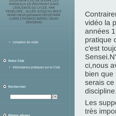
03100 MONTLUÇON SUIVRE LES
PANNEAUX EN RENTRANT DANS
L'ENCEINTE DU LYCEE. PAR
PENELOPE....ALLER JUSQU'AU BOUT
Contraire
NUNO SILVA (président) 0651874464
LUNDI 17H/18H15 MARDI / JEUDI
vidéo la 
18H/19H30
années 19
pratique 
compteur de visite
c'est tou
Sensei.N'
Notre Club
ci,nous a
Informations pratiques sur le Club
bien que 
serais ce
Rechercher
disciplin
Les supp
très impo
Photos albums