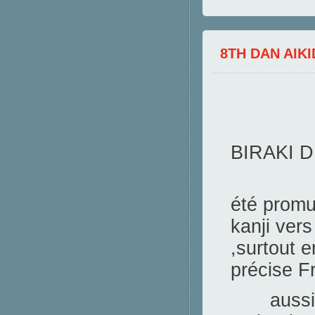
8TH DAN AIK
BIRAKI D
8 no
été promu
kanji vers
,surtout 
précise F
aussi,il