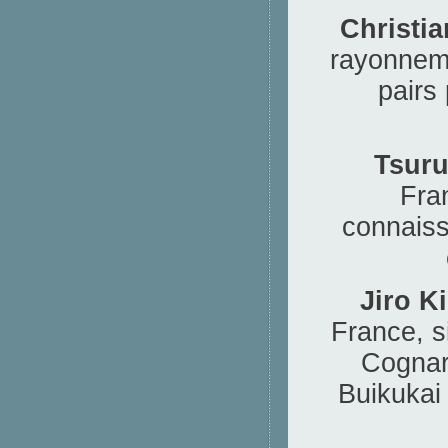
Christia
rayonneme
pairs
Tsuru
Fran
connaiss
Jiro K
France, s
Cognard
Buikukai