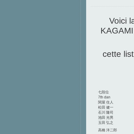
Voici 
KAGAMI B
cette l
七段位
7th dan
関屋 住人
松田 健一
石川 隆司
池田 光男
玉田 弘之
高橋 洋二郎