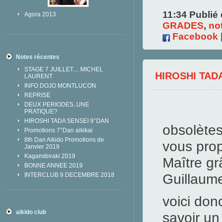
11:34 Publié
Agora 2013
GRADES
,
no
Facebook
Notes récentes
STAGE 7 JUILLET.... MICHEL
HIROSHI TAD
LAURENT
INFO DOJO MONTLUCON
REPRISE
DEUX PERIODES..UNE
Cer
PRATIQUE?
HIROSHI TADA SENSEI 9°DAN
obsolètes
Promotions 7°Dan aikikai
8th Dan Aikido Promotions de
vous prop
Janvier 2019
Kagamibiraki 2019
Maître gr
BONNE ANNEE 2019
Guillaume
INTERCLUB 9 DECEMBRE 2018
voici don
aikido club
savoir un