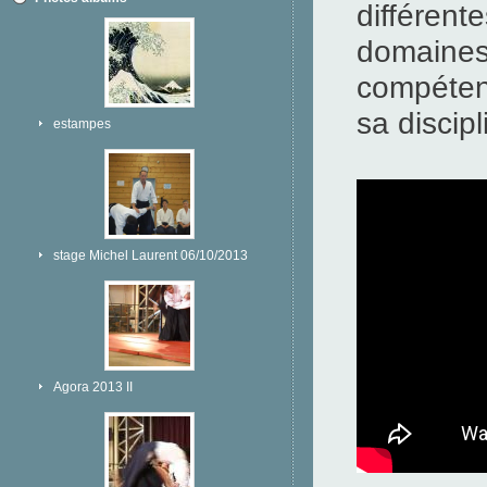
différent
domaines.
compéten
sa discipl
estampes
stage Michel Laurent 06/10/2013
Agora 2013 II