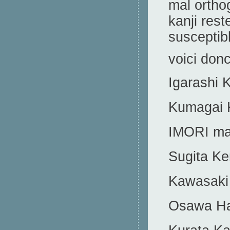
mal ortho
kanji res
susceptibl
voici donc
Igaras
Kumaga
IMORI 
Sugit
Kawasak
Osawa