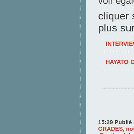
voir éga
cliquer 
plus su
INTERVI
HAYATO O
15:29 Publié
GRADES
,
no