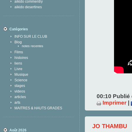
aikido commentry
aikido desertines
Catégories
INFO SUR LE CLUB
Blog
notes recentes
Films
histoires
liens
Livre
Musique
Science
stages
videos
00:10 Publié
articles
Imprimer
|
arts
MAITRES & HAUTS GRADES
JO THAMBU
Août 2026