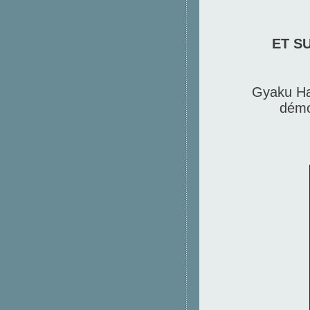
ET SU
Gyaku Ham
démo