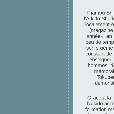
Thambu Shih
l'Aïkido Shu
localement e
(magazine 
l'année», en
peu de temp
son sixième
constant de 
enseigner,
hommes, de
mémorabl
Tokubet
démonstr
Grâce à la 
l'Aïkido acc
formation ma