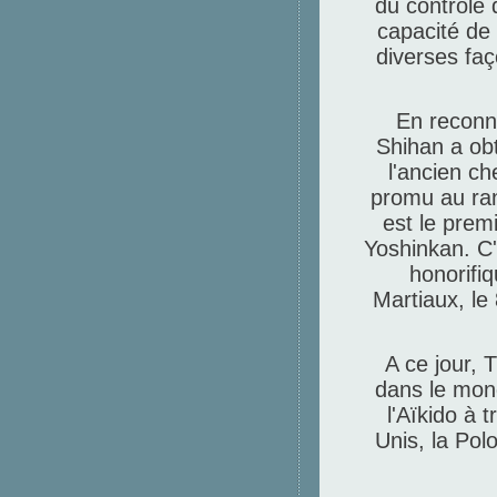
du contrôle 
capacité de
diverses faç
En reconn
Shihan a ob
l'ancien c
promu au ra
est le prem
Yoshinkan.
C'
honorifiq
Martiaux, le 
A ce jour, 
dans le mond
l'Aïkido à 
Unis, la Pol