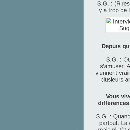
S.G. : (Rires
y a trop de l
Depuis qu
S.G. : Ou
s’amuser. A
viennent vrai
plusieurs a
Vous viv
différences
S.G. : Quand i
partout. La 
mais plutôt 