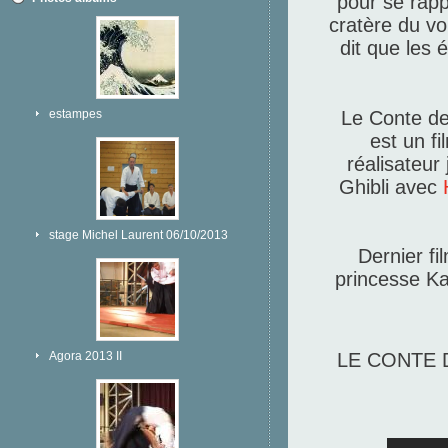
pour se rappr
cratère du vo
dit que les 
estampes
Le Conte de
est un fi
réalisateur
Ghibli avec
stage Michel Laurent 06/10/2013
Dernier fi
princesse Ka
Agora 2013 II
LE CONTE D