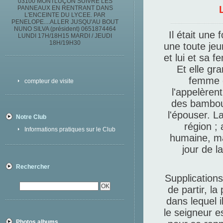
03100 MONTLUÇON SUIVRE LES
PANNEAUX EN RENTRANT DANS
L'ENCEINTE DU LYCEE. PAR
PENELOPE....ALLER JUSQU'AU BOUT
NUNO SILVA (président) 0651874464
Il était une
LUNDI 17H/18H15 MARDI / JEUDI
18H/19H30
une toute jeun
et lui et sa f
Et elle gra
femme d
compteur de visite
l'appelèren
des bambous
l'épouser. L
Notre Club
région ; 
Informations pratiques sur le Club
humaine, ma
jour de l
Rechercher
Supplications
de partir, l
dans lequel i
le seigneur 
Photos albums