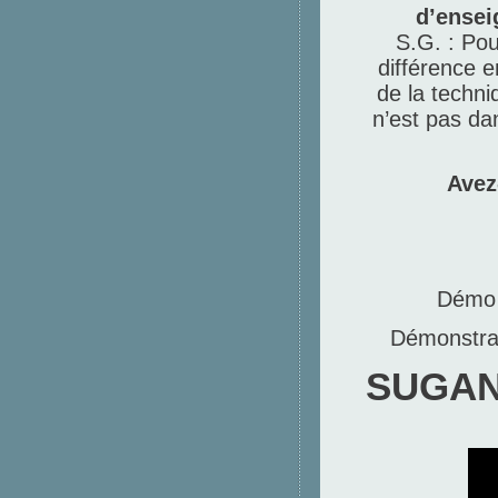
d’ensei
S.G. : Pou
différence e
de la techni
n’est pas da
Avez
Démo 
Démonstrat
SUGANO