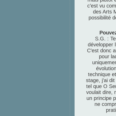
c’est vu com
des Arts M
possibilité 
Pouvez
S.G. : Te
développer 
C’est donc a
pour la
uniquement
évolution
technique et
stage, j’ai di
tel que O Se
voulait dire, 
un principe 
ne compre
prat