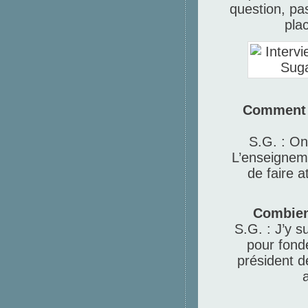
question, pa
plac
Comment é
S.G. : On
L’enseignemen
de faire a
Combien
S.G. : J’y s
pour fonde
président d