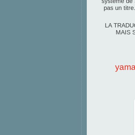
système de S
pas un titre
LA TRADU
MAIS 
yamad