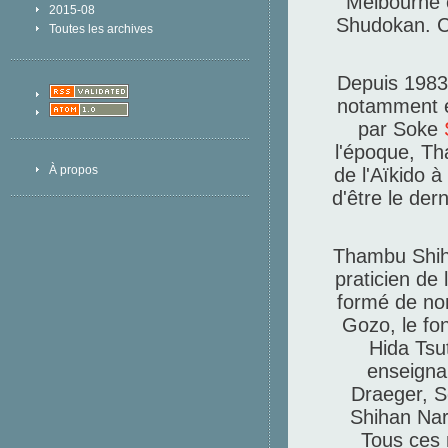
Melbourne 
2015-08
Shudokan.
C
Toutes les archives
Depuis 1983
notamment e
par Soke
l'époque, Th
À propos
de l'Aïkido à
d'être le de
Thambu Shiha
praticien de
formé de no
Gozo, le fo
Hida Tsu
enseigna
Draeger, S
Shihan Nar
Tous ces 