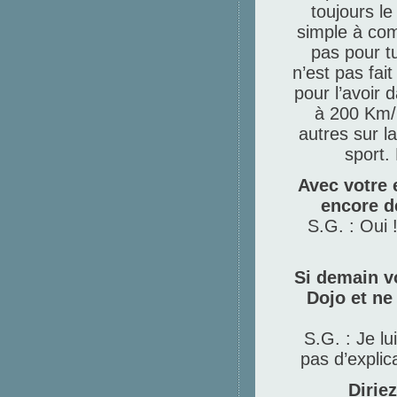
toujours l
simple à com
pas pour t
n’est pas fait
pour l’avoir 
à 200 Km/h
autres sur la
sport.
Avec votre 
encore d
S.G. : Oui 
Si demain vo
Dojo et ne 
S.G. : Je lu
pas d’explic
Dirie