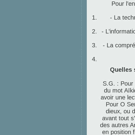
Pour l’en
- La tech
- L’informat
- La compréh
Quelles 
S.G. :
Pour 
du mot Aïki
avoir une le
Pour O Sen
dieux, ou 
avant tout s
des autres Ar
en position 