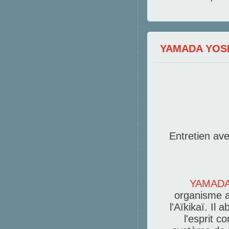
YAMADA YOS
Entretien av
YAMADA
organisme a
l'Aïkikaï. Il
l'esprit c