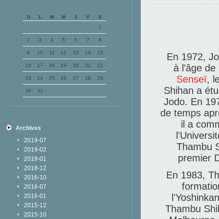
D
L
M
M
J
V
S
1
2
3
4
5
6
7
8
9
10
11
12
13
14
15
En 1972, J
16
17
18
19
20
21
22
à l'âge de
Senseï
, l
23
24
25
26
27
28
29
Shihan a étu
30
31
Jodo.
En 197
de temps aprè
il a com
Archives
l'Universi
2019-07
Thambu Sh
2019-02
premier D
2019-01
2018-12
En 1983, Th
2016-10
formatio
2016-07
l'Yoshinka
2016-01
2015-12
Thambu Shih
2015-10