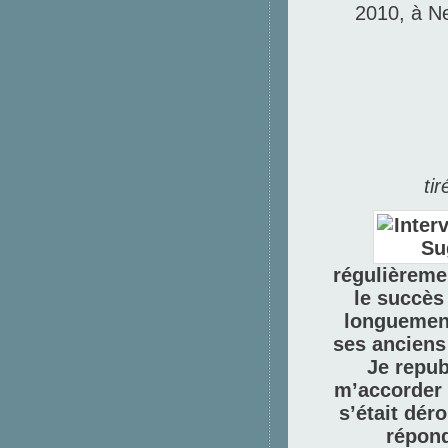
2010, à N
tir
régulièreme
le succès 
longuement
ses anciens
Je republ
m’accorder i
s’était dér
répond