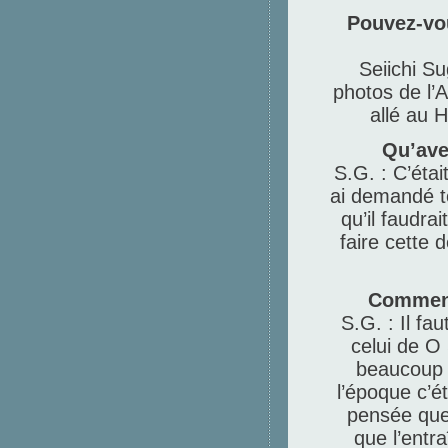
Pouvez-vo
Seiichi Su
photos de l’
allé au 
Qu’ave
S.G. : C’étai
ai demandé to
qu’il faudr
faire cette
Comment 
S.G. : Il fau
celui de O 
beaucoup d
l’époque c’é
pensée que 
que l’entra