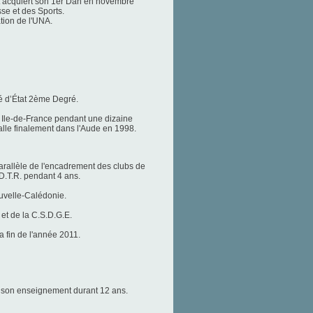
t acquiert son 1er Dan en novembre
se et des Sports.
tion de l'UNA.
mé d’État 2ème Degré.
 Ile-de-France pendant une dizaine
alle finalement dans l'Aude en 1998.
rallèle de l'encadrement des clubs de
D.T.R. pendant 4 ans.
ouvelle-Calédonie.
et de la C.S.D.G.E.
 fin de l'année 2011.
e son enseignement durant 12 ans.