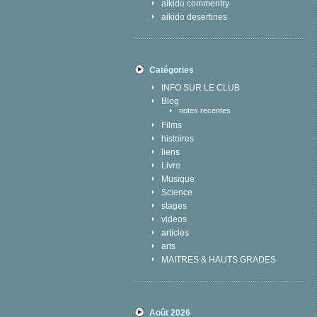
aikido commentry
aikido desertines
Catégories
INFO SUR LE CLUB
Blog
notes recentes
Films
histoires
liens
Livre
Musique
Science
stages
videos
articles
arts
MAITRES & HAUTS GRADES
Août 2026