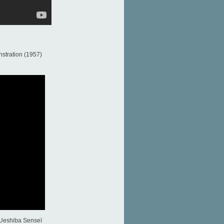
stration (1957)
 Ueshiba Senseï