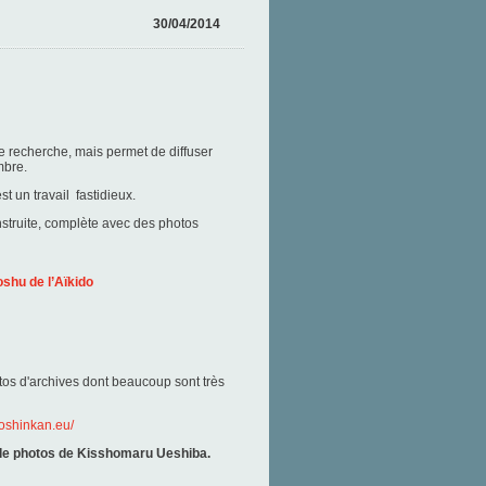
30/04/2014
de recherche, mais permet de diffuser
mbre.
t un travail fastidieux.
nstruite, complète avec des photos
shu de l’Aïkido
tos d'archives dont beaucoup sont très
doshinkan.eu/
 de photos de Kisshomaru Ueshiba.