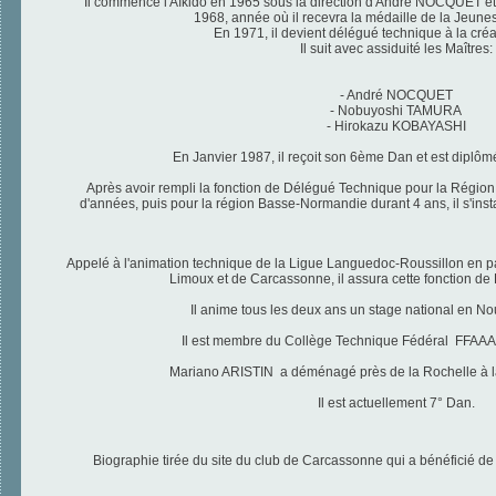
Il commence l'Aïkido en 1965 sous la direction d'André NOCQUET e
1968, année où il recevra la médaille de la Jeunes
En 1971, il devient délégué technique à la créa
Il suit avec assiduité les Maîtres:
- André NOCQUET
- Nobuyoshi TAMURA
- Hirokazu KOBAYASHI
En Janvier 1987, il reçoit son 6ème Dan et est diplô
Après avoir rempli la fonction de Délégué Technique pour la Région
d'années, puis pour la région Basse-Normandie durant 4 ans, il s'inst
Appelé à l'animation technique de la Ligue Languedoc-Roussillon en pa
Limoux et de Carcassonne, il assura cette fonction de 
Il anime tous les deux ans un stage national en N
Il est membre du Collège Technique Fédéral FFAAA 
Mariano ARISTIN a déménagé près de la Rochelle à la
Il est actuellement 7° Dan.
Biographie tirée du site du club de Carcassonne qui a bénéficié d