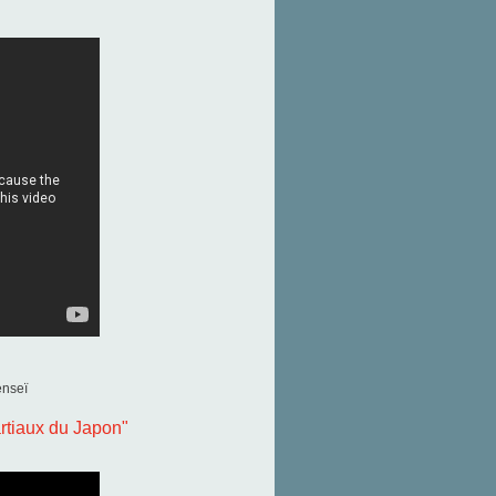
nseï
rtiaux du Japon"