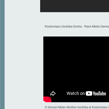
Kisshomaru Ueshiba Doshu - Rare Aïkido Demon
O Senseï Aïkido Morihei Ueshiba & Kisshomaru