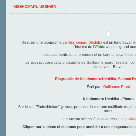
KISSHOMARU UESHIBA
Réaliser une biographie de
Kisshomaru Ueshiba
est un long travail 
l'histoire de l’Aïkido au plus grand no
Les documents sont nombreux et en faire une synthèse es
Je vous propose cette biographie de Guillaume Erard, très bien co
d'archives... Bravo !
Biographie de Kisshomaru Ueshiba, Second Do
Écrit par :
Guillaume Erard
Kisshomaru Ueshiba - Photos
Sur le site "Fudoshinkan", je vous propose de voir une multitude de pho
rares.
Le nouveau site est à cette adresse :
http://fu
Cliquer sur la photo ci-dessous pour accéder à une cinquantaine