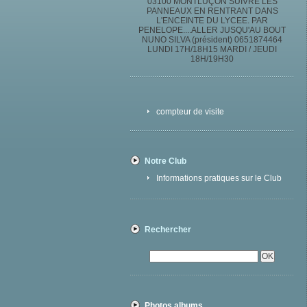
03100 MONTLUÇON SUIVRE LES
PANNEAUX EN RENTRANT DANS
L'ENCEINTE DU LYCEE. PAR
PENELOPE....ALLER JUSQU'AU BOUT
NUNO SILVA (président) 0651874464
LUNDI 17H/18H15 MARDI / JEUDI
18H/19H30
compteur de visite
Notre Club
Informations pratiques sur le Club
Rechercher
Photos albums