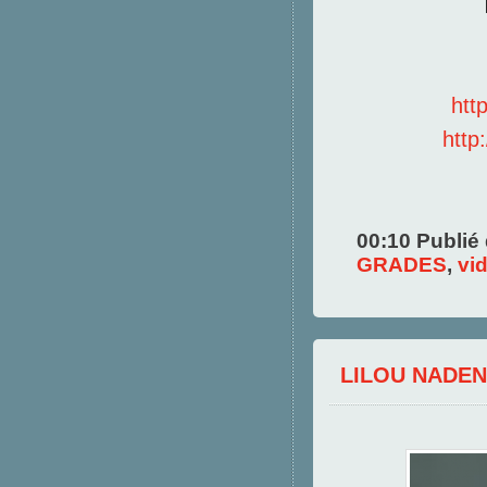
htt
htt
00:10 Publié
GRADES
,
vi
LILOU NADEN