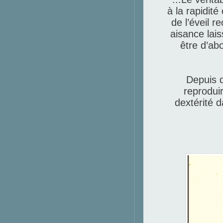
à la rapidité
de l’éveil 
aisance lai
être d’ab
Depuis d
reproduir
dextérité 