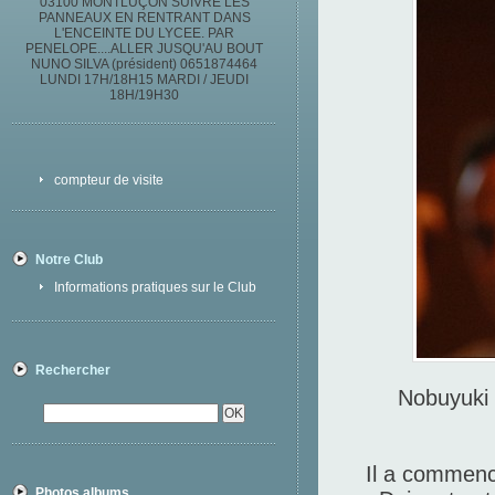
03100 MONTLUÇON SUIVRE LES
PANNEAUX EN RENTRANT DANS
L'ENCEINTE DU LYCEE. PAR
PENELOPE....ALLER JUSQU'AU BOUT
NUNO SILVA (président) 0651874464
LUNDI 17H/18H15 MARDI / JEUDI
18H/19H30
compteur de visite
Notre Club
Informations pratiques sur le Club
Rechercher
Nobuyuki W
Il a commenc
Photos albums