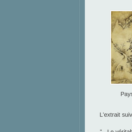
Pay
L'extrait sui
"...Le vérita