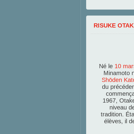
RISUKE OTAK
Né le
10
mar
Minamoto no
Shōden Kato
du précéden
commença 
1967, Otake
niveau de
tradition. Ét
élèves, il 