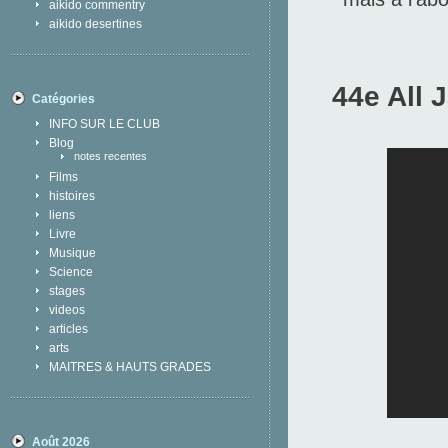
aikido commentry
aikido desertines
44e All 
Catégories
INFO SUR LE CLUB
Blog
notes recentes
Films
histoires
liens
Livre
Musique
Science
stages
videos
articles
arts
MAITRES & HAUTS GRADES
Août 2026