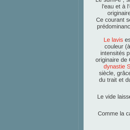
l’eau et à
originai
Ce courant se
prédominance
Le lavis
es
couleur (à
intensités 
originaire de
dynastie 
siècle, grâc
du trait et
Le vide lais
Comme la cal