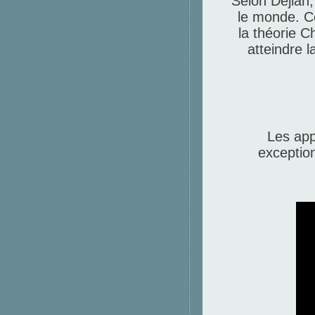
Selon Dejian, 
le monde. C
la théorie 
atteindre 
Les app
exception