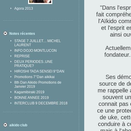
"Dans l'esp
Agora 2013
fait compréhe
l'Aïkido co
et l'esprit 
ainsi ou
Notes récentes
STAGE 7 JUILLET.... MICHEL
LAURENT
Actuelleme
INFO DOJO MONTLUCON
fondateur
REPRISE
DEUX PERIODES..UNE
PRATIQUE?
HIROSHI TADA SENSEI 9°DAN
Ses démon
Promotions 7°Dan aikikai
source de dé
8th Dan Aikido Promotions de
Janvier 2019
me rappelle a
Kagamibiraki 2019
souvent un
BONNE ANNEE 2019
connait pas 
INTERCLUB 9 DECEMBRE 2018
ce une prote
de uke, cet
conduire à c
aikido club
mais à l'ab