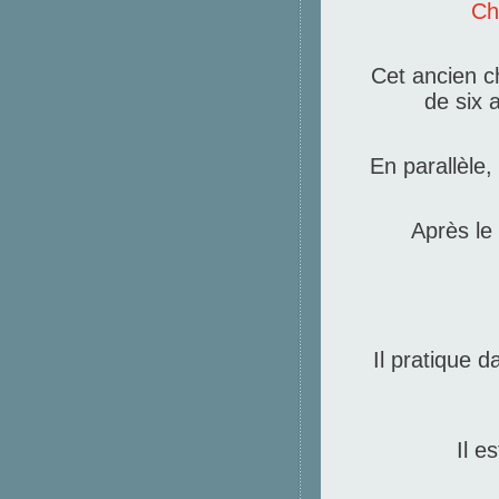
Ch
Cet ancien c
de six 
En parallèle,
Après le 
Il pratique d
Il e