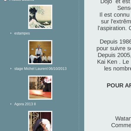
Dojo et est
Sense
Il est connu
sur l’extrê
l'aspiration.
estampes
Depuis 1986
pour suivre 
Depuis 2005,
Kai Ken . Le
les nombre
stage Michel Laurent 06/10/2013
POUR A
Agora 2013 II
Watan
Comme l