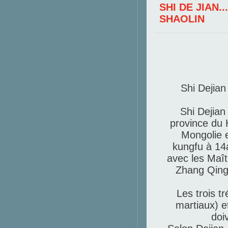
SHI DE JIAN.
SHAOLIN
Shi Dejian 
Shi Dejian
province du H
Mongolie e
kungfu à 14a
avec les Maît
Zhang Qingh
Les trois t
martiaux) e
doi