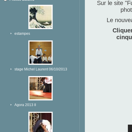
Sur le site "
phot
Le nouvea
Clique
estampes
cinqu
stage Michel Laurent 06/10/2013
Agora 2013 II