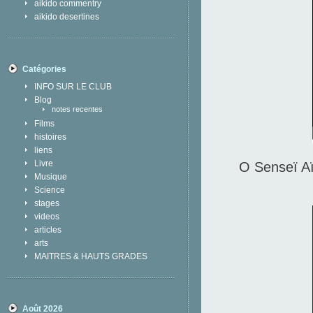
aikido commentry
aikido desertines
Catégories
INFO SUR LE CLUB
Blog
notes recentes
Films
histoires
liens
Livre
O Senseï A
Musique
Science
stages
videos
articles
arts
MAITRES & HAUTS GRADES
Août 2026