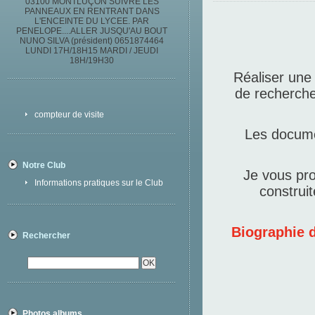
03100 MONTLUÇON SUIVRE LES
PANNEAUX EN RENTRANT DANS
L'ENCEINTE DU LYCEE. PAR
PENELOPE....ALLER JUSQU'AU BOUT
NUNO SILVA (président) 0651874464
LUNDI 17H/18H15 MARDI / JEUDI
18H/19H30
Réaliser une
de recherche,
compteur de visite
Les docume
Notre Club
Je vous pro
Informations pratiques sur le Club
construi
Biographie 
Rechercher
Photos albums