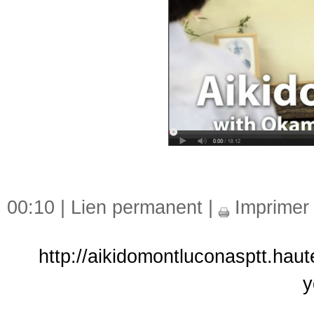
00:10 |
Lien permanent
|
Imprimer
http://aikidomontluconasptt.hau
y