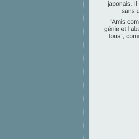
japonais. I
sans d
"Amis comm
génie et l'ab
tous", com