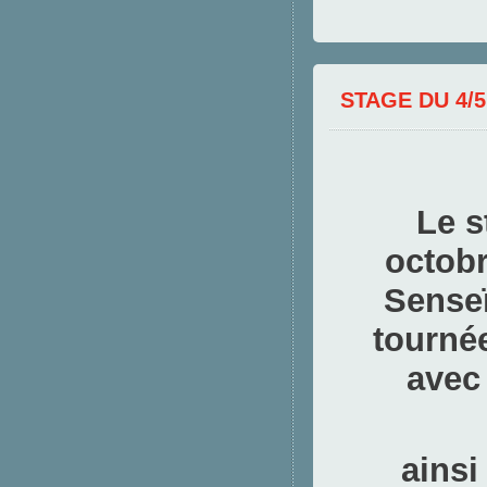
STAGE DU 4/
Le s
octob
Senseï
tournée
avec
ainsi