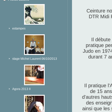
Ceinture no
DTR Midi 
estampes
Il débute
pratique pen
Judo en 1974
durant 7 a
stage Michel Laurent 06/10/2013
Il pratique l
Agora 2013 II
de 15 ans
d'autres haut
des enseign
ainsi que les