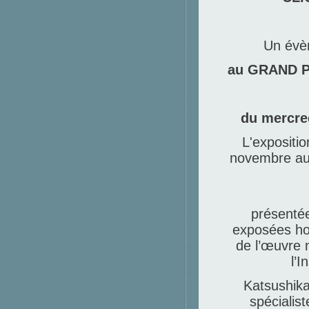
Un évèn
au GRAND 
du mercre
L'expositi
novembre au
présentée
exposées hor
de l’œuvre 
l’I
Katsushik
spécialist