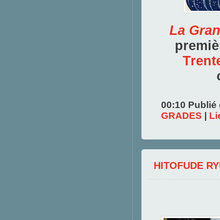
La Gra
premiè
Trent
00:10 Publié
GRADES
|
Li
HITOFUDE R