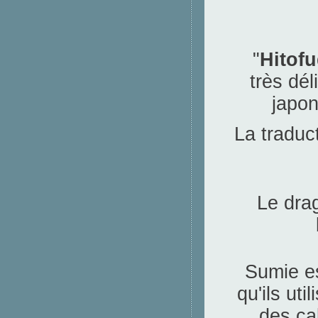
"
Hitof
très dél
japon
La traduc
Le drag
Sumie es
qu'ils ut
des cal