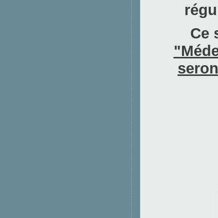
régu
Ce 
"Méde
seron