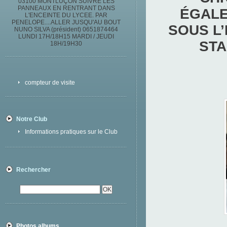
03100 MONTLUÇON SUIVRE LES
PANNEAUX EN RENTRANT DANS
ÉGALE
L'ENCEINTE DU LYCEE. PAR
PENELOPE....ALLER JUSQU'AU BOUT
SOUS L
NUNO SILVA (président) 0651874464
LUNDI 17H/18H15 MARDI / JEUDI
STA
18H/19H30
compteur de visite
Notre Club
Informations pratiques sur le Club
Rechercher
Photos albums