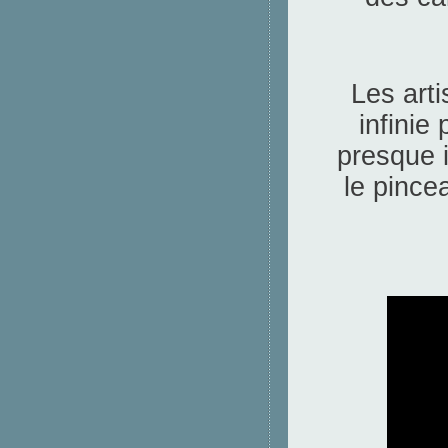
Les arti
infinie
presque i
le pince