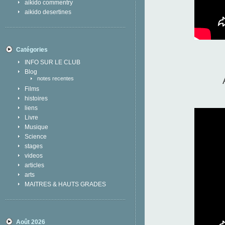
aikido commentry
aikido desertines
Catégories
INFO SUR LE CLUB
Blog
notes recentes
Films
histoires
liens
Livre
Musique
Science
stages
videos
articles
arts
MAITRES & HAUTS GRADES
Août 2026