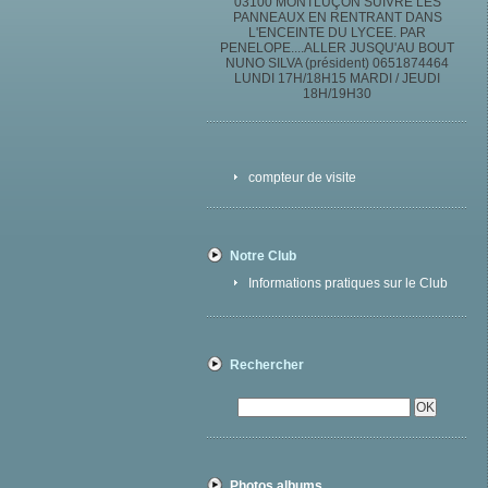
03100 MONTLUÇON SUIVRE LES
PANNEAUX EN RENTRANT DANS
L'ENCEINTE DU LYCEE. PAR
PENELOPE....ALLER JUSQU'AU BOUT
NUNO SILVA (président) 0651874464
LUNDI 17H/18H15 MARDI / JEUDI
18H/19H30
compteur de visite
Notre Club
Informations pratiques sur le Club
Rechercher
Photos albums