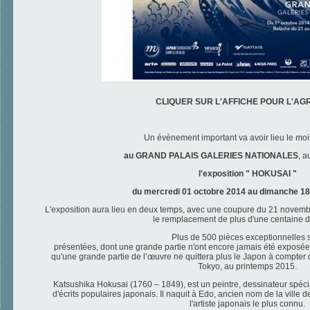
CLIQUER SUR L'AFFICHE POUR L'AG
Un évènement important va avoir lieu le moi
au GRAND PALAIS GALERIES NATIONALES
, a
l'exposition " HOKUSAI "
du mercredi 01 octobre 2014 au dimanche 18 
L'exposition aura lieu en deux temps, avec une coupure du 21 novemb
le remplacement de plus d'une centaine 
Plus de 500 pièces exceptionnelles 
présentées, dont une grande partie n'ont encore jamais été exposées 
qu'une grande partie de l’œuvre ne quittera
plus le Japon à compter de
Tokyo, au printemps 2015.
Katsushika Hokusai (1760 – 1849),
est un peintre, dessinateur spécia
d'écrits populaires japonais. Il naquit à Edo, ancien nom de la ville 
l'artiste japonais le plus connu.