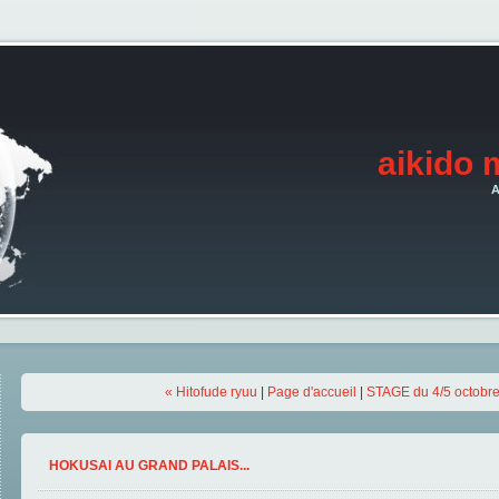
aikido 
A
« Hitofude ryuu
|
Page d'accueil
|
STAGE du 4/5 octobr
HOKUSAI AU GRAND PALAIS...