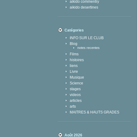
aikido commentry
aikido desertines
Catégories
INFO SUR LE CLUB
Blog
notes recentes
Films
histoires
liens
Livre
Musique
Science
stages
videos
articles
arts
MAITRES & HAUTS GRADES
Août 2026