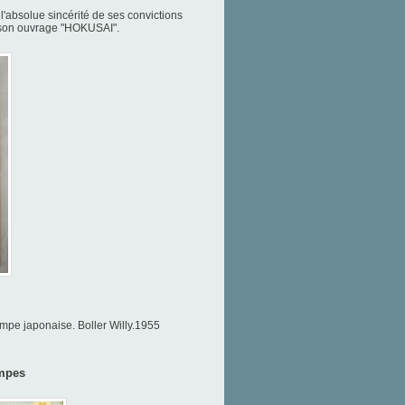
l'absolue sincérité de ses convictions
ns son ouvrage "HOKUSAI".
mpe japonaise. Boller Willy.1955
ampes