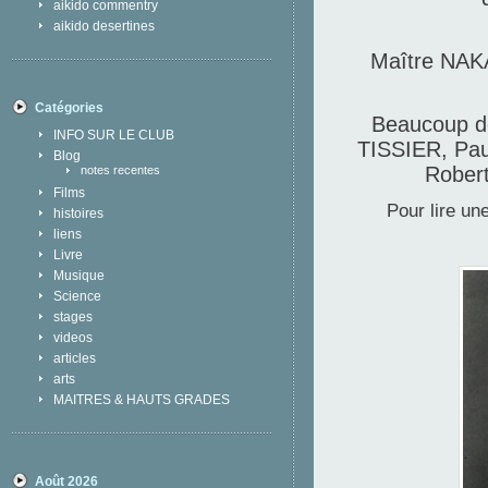
aikido commentry
aikido desertines
Maître NAKAZ
Catégories
Beaucoup de
INFO SUR LE CLUB
TISSIER, Pa
Blog
Rober
notes recentes
Films
Pour lire un
histoires
liens
Livre
Musique
Science
stages
videos
articles
arts
MAITRES & HAUTS GRADES
Août 2026