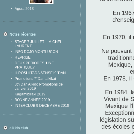
Agora 2013
En 1967,
d’enseig
Notes récentes
En 1970, il
STAGE 7 JUILLET.... MICHEL
LAURENT
Ne pouvant 
INFO DOJO MONTLUCON
tradition
REPRISE
DEUX PERIODES..UNE
Mexique, 
PRATIQUE?
e
HIROSHI TADA SENSEI 9°DAN
En 1978, il
Promotions 7°Dan aikikai
8th Dan Aikido Promotions de
Janvier 2019
En 1984, la
Kagamibiraki 2019
Vivant de S
BONNE ANNEE 2019
Mexique l'h
INTERCLUB 9 DECEMBRE 2018
Exceptionne
législation 
des écoles e
aikido club