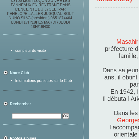
03100 MONTLUÇON SUIVRE LES
PANNEAUX EN RENTRANT DANS
L'ENCEINTE DU LYCEE. PAR
PENELOPE....ALLER JUSQU'AU BOUT
NUNO SILVA (président) 0651874464
LUNDI 17H/18H15 MARDI / JEUDI
18H/19H30
Masahi
préfecture d
compteur de visite
famille
Dans sa jeune
Notre Club
ans, il obti
Informations pratiques sur le Club
par
En 1942, i
Il débuta l'A
Rechercher
Dans les 
George
l'accompa
orientale
Photos albums