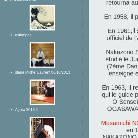
retourna au
En 1958, il 
En 1961,il
estampes
officiel de
Nakazono Se
étudié le J
(7ème Dan 
enseigne e
stage Michel Laurent 06/10/2013
En 1963, il 
qui le guide 
O Senseï 
OGASAWARA 
Agora 2013 II
Masamichi 
en 1
NAKAZONO Se