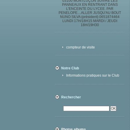
03100 MONTLUÇON SUIVRE LES
PANNEAUX EN RENTRANT DANS
L'ENCEINTE DU LYCEE. PAR
PENELOPE....ALLER JUSQU'AU BOUT
NUNO SILVA (président) 0651874464
LUNDI 17H/18H15 MARDI / JEUDI
18H/19H30
compteur de visite
Notre Club
Informations pratiques sur le Club
Rechercher
Photos albums