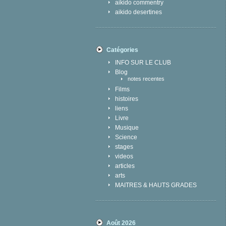
aikido commentry
aikido desertines
Catégories
INFO SUR LE CLUB
Blog
notes recentes
Films
histoires
liens
Livre
Musique
Science
stages
videos
articles
arts
MAITRES & HAUTS GRADES
Août 2026