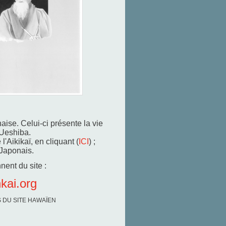
naise. Celui-ci présente la vie
 Ueshiba.
'Aikikaï, en cliquant (
ICI
) ;
 Japonais.
ent du site :
kai.org
 DU SITE HAWAÏEN