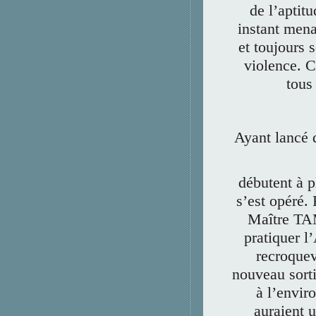
de l’aptit
instant mena
et toujours 
violence. C
tous
Ayant lancé 
débutent à p
s’est opéré.
Maître TAM
pratiquer l
recroquevi
nouveau sorti
à l’envir
auraient u