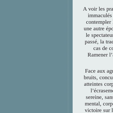
A voir les pr
immaculés 
contempler 
une autre ép
le spectateu
passé, la tra
cas de co
Ramener l’a
Face aux ag
bruits, concu
atteintes cor
l’écrasem
sereine, san
mental, corpo
victoire sur