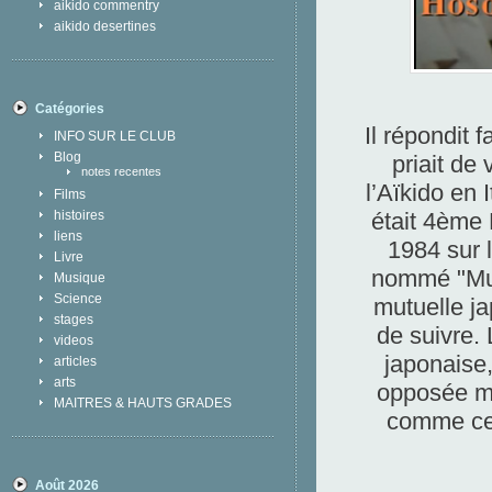
aikido commentry
aikido desertines
Catégories
Il répondit
INFO SUR LE CLUB
Blog
priait de
notes recentes
l’Aïkido en I
Films
était 4ème
histoires
liens
1984 sur l
Livre
nommé "Musu
Musique
Science
mutuelle jap
stages
de suivre.
videos
japonaise,
articles
arts
opposée mai
MAITRES & HAUTS GRADES
c
omme ce 
Août 2026