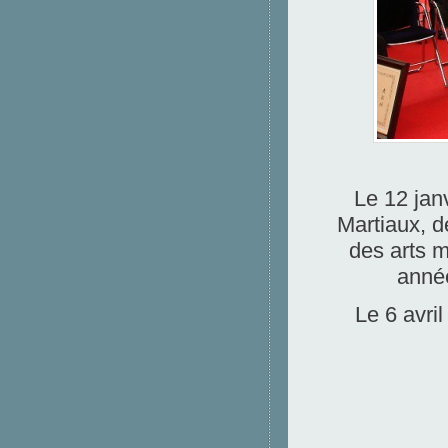
Le 12 janv
Martiaux, d
des arts 
année
Le 6 avr