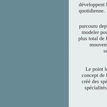
développent l
quotidienne. 
parcouru dep
modeler pou
plus total de 
mouveme
s
Le point l
concept de l
créé des spé
spécialités