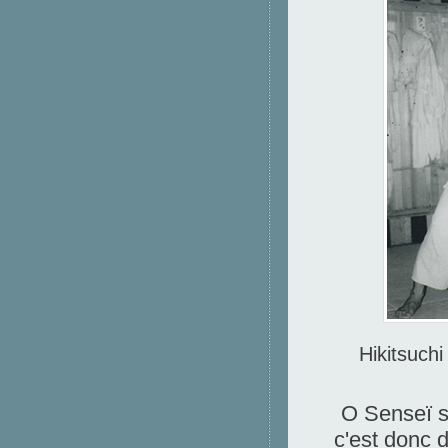
Hikitsuch
O Senseï s
c'est donc d