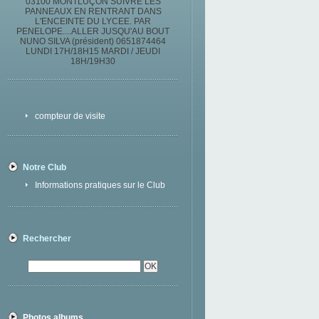
03100 MONTLUÇON SUIVRE LES
PANNEAUX EN RENTRANT DANS
L'ENCEINTE DU LYCEE. PAR
PENELOPE....ALLER JUSQU'AU BOUT
NUNO SILVA (président) 0651874464
LUNDI 17H/18H15 MARDI / JEUDI
18H/19H30
compteur de visite
Notre Club
Informations pratiques sur le Club
Rechercher
Photos albums