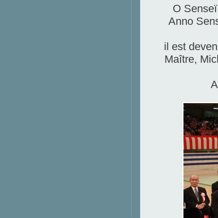
O Senseï.
Anno Sense
il est deve
Maître, Mich
A