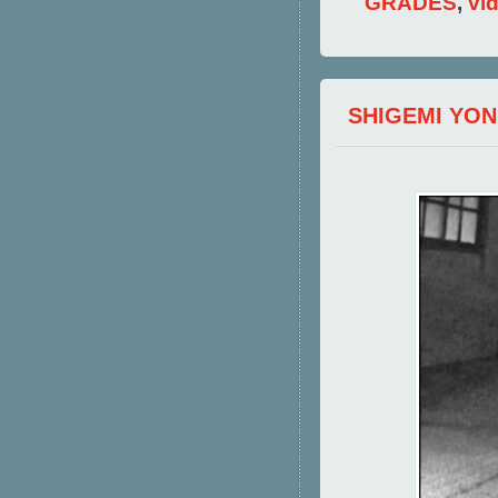
GRADES
,
vi
SHIGEMI YO