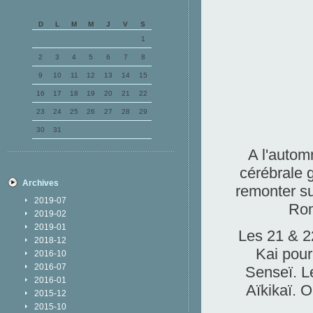
D
L
M
M
J
V
S
1
2
3
4
5
6
7
8
9
10
11
12
13
14
15
16
17
18
19
20
21
22
23
24
25
26
27
28
29
30
31
A l'autom
cérébrale g
Archives
remonter su
2019-07
Rom
2019-02
2019-01
Les 21 & 22
2018-12
Kai
pour 
2016-10
2016-07
Senseï. L
2016-01
Aïkikaï. 
2015-12
2015-10