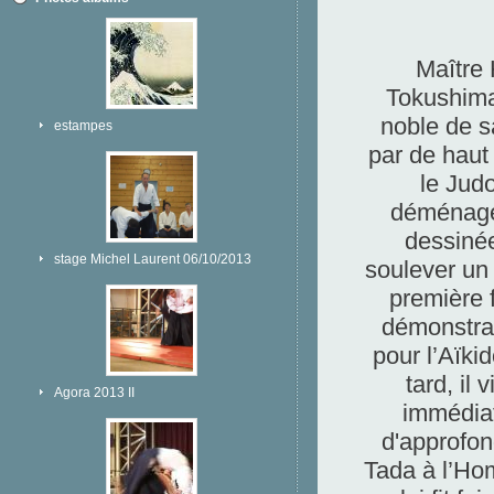
Maître 
Tokushima,
noble de s
estampes
par de haut 
le Judo
déménager
dessinée
stage Michel Laurent 06/10/2013
soulever un
première f
démonstra
pour l’Aïkid
tard, il
Agora 2013 II
immédiat
d'approfon
Tada à l’Ho