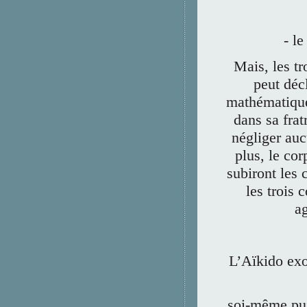
- le
Mais, les tr
peut déc
mathématique
dans sa frat
négliger auc
plus, le cor
subiront les
les trois
ag
L’Aïkido exo
soi-même pui