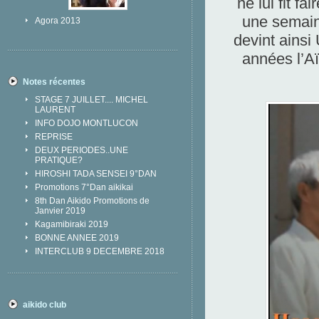
ne lui fit f
une semain
Agora 2013
devint ains
années l’Aï
Notes récentes
STAGE 7 JUILLET.... MICHEL
LAURENT
INFO DOJO MONTLUCON
REPRISE
DEUX PERIODES..UNE
PRATIQUE?
HIROSHI TADA SENSEI 9°DAN
Promotions 7°Dan aikikai
8th Dan Aikido Promotions de
Janvier 2019
Kagamibiraki 2019
BONNE ANNEE 2019
INTERCLUB 9 DECEMBRE 2018
aikido club