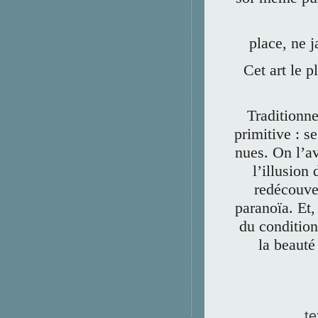
place, ne 
Cet art le p
Traditionne
primitive : s
nues. On l’av
l’illusion
redécouver
paranoïa. Et,
du condition
la beauté
te