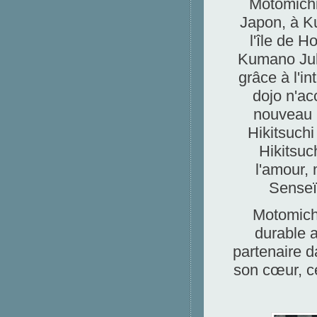
Motomichi
Japon, à Ku
l'île de H
Kumano Ju
grâce à l'i
dojo n'ac
nouveau D
Hikitsuchi
Hikitsuc
l'amour,
Senseï.
Motomichi
durable a
partenaire da
son cœur, ce