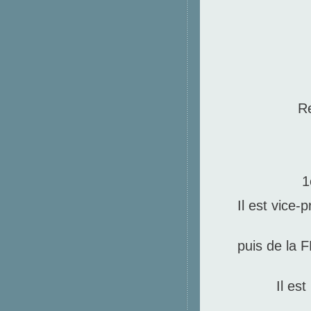
R
1
Il est vice-
puis de la 
Il es