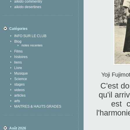
aikido commentry
aikido desertines
Catégories
INFO SUR LE CLUB
Blog
notes recentes
Films
histoires
liens
Livre
Yoji Fujim
Musique
Science
C'est d
stages
videos
qu'il arr
articles
arts
est c
MAITRES & HAUTS GRADES
l'harmoni
Août 2026