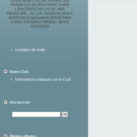
03100 MONTLUÇON SUIVRE LES
PANNEAUX EN RENTRANT DANS
L'ENCEINTE DU LYCEE. PAR
PENELOPE....ALLER JUSQU'AU BOUT
NUNO SILVA (président) 0651874464
LUNDI 17H/18H15 MARDI / JEUDI
18H/19H30
compteur de visite
Notre Club
Informations pratiques sur le Club
Rechercher
Photos albums