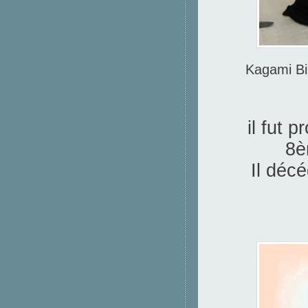
Kagami Bi
il fut 
8è
Il déc