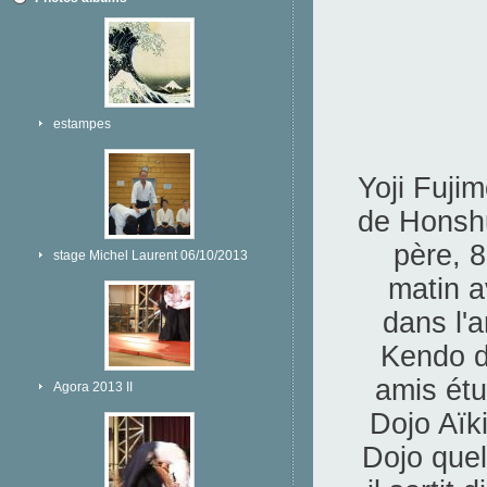
estampes
Yoji Fujim
de Honshu
père, 
stage Michel Laurent 06/10/2013
matin a
dans l'a
Kendo de
amis étu
Agora 2013 II
Dojo Aïki
Dojo quel