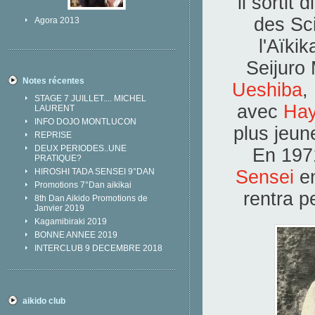
il sortit
des Sci
Agora 2013
l'Aïkik
Seijuro
Notes récentes
Ueshiba
,
STAGE 7 JUILLET.... MICHEL
avec
Hay
LAURENT
INFO DOJO MONTLUCON
plus jeune
REPRISE
DEUX PERIODES..UNE
En 1971
PRATIQUE?
Sensei
e
HIROSHI TADA SENSEI 9°DAN
Promotions 7°Dan aikikai
rentra p
8th Dan Aikido Promotions de
Janvier 2019
Kagamibiraki 2019
BONNE ANNEE 2019
INTERCLUB 9 DECEMBRE 2018
aikido club