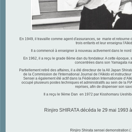
En 1949, il travaille comme agent d'assurances, se marie et retourne
trois enfants et leur enseigna l'Aïki
Il a commencé à enseigner à nouveau activement dans le nord
En 1962, il a reçu le grade 8ème dan du fondateur.
A cette époque, 
concentrées dans son Yamagata nat
Partiellement retiré des affaires, il a été directeur de la All Japan Shir
de la Commission de l'International Journal de l'Aïkido et instructeu
Sensei a également été actif dans la Fédération Internationale d’Aï
occupé plusieurs postes techniques et administratifs au sein de la FIA
reprises, afin de dispenser son savo
Il a reçu le 9ème Dan en 1972 par Kisshomaru Ueshib
Rinjiro SHIRATA décéda le 29 mai 1993 à 
Rinjiro Shirata sensei demonstration (