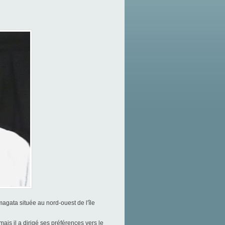
agata située au nord-ouest de l'île
is il a dirigé ses préférences vers le