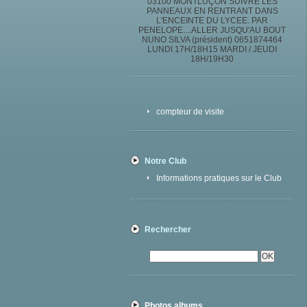
03100 MONTLUÇON SUIVRE LES
PANNEAUX EN RENTRANT DANS
L'ENCEINTE DU LYCEE. PAR
PENELOPE....ALLER JUSQU'AU BOUT
NUNO SILVA (président) 0651874464
LUNDI 17H/18H15 MARDI / JEUDI
18H/19H30
compteur de visite
Notre Club
Informations pratiques sur le Club
Rechercher
Photos albums