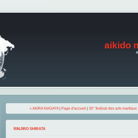
aikido 
A
« AKIRA NAGAYA
|
Page d'accueil
|
30° festival des arts martiau
RINJIRO SHIRATA