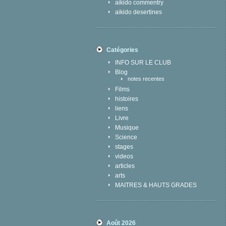
aikido commentry
aikido desertines
Catégories
INFO SUR LE CLUB
Blog
notes recentes
Films
histoires
liens
Livre
Musique
Science
stages
videos
articles
arts
MAITRES & HAUTS GRADES
Août 2026