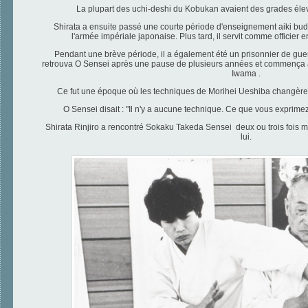
La plupart des uchi-deshi du
Kobukan
avaient des grades éle
Shirata a ensuite passé une courte période d'enseignement aiki bud
l'armée impériale japonaise.
P
lus tard, il servit comme officier
Pendant une brève période, il a également été un prisonnier de guerr
retrouva O Sensei après une pause de plusieurs années et
commença à 
Iwama
.
Ce fut une époque où les techniques de Morihei Ueshiba changèrent.
O Sensei disait : "Il n'y a aucune technique. Ce que vous exprime
Shirata Rinjiro a rencontré Sokaku Takeda Sensei deux ou trois fois m
lui.