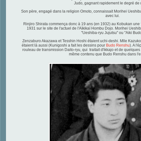
Judo, gagnant rapidement le degré de 
Son père, engagé dans la religion Omoto, connaissait Morihei Ueshiba e
avec lui.
Rinjiro Shirata commença donc à 19 ans (en 1932) au
Kobukan une f
1931 sur le site de l'actuel de l'Aïkikaï Hombu Dojo.
Morihei Ueshiba
"Ueshiba-ryu Jujutsu" ou "Aiki Budo
Zenzaburo Akazawa et Tesshin Hoshi étaient uchi-deshi.
Mlle Kazuko
étaient là aussi (Kunigoshi a fait les dessins pour
Budo Renshu
). A l'
rouleau de transmission Daito-ryu, qui traitait d'ikkajo et de quelques
même contenu que Budo Renshu dans l'e