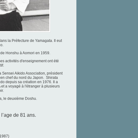
dans la Préfecture de Yamagata. Il eut
do.
 de Honshu à Aomori en 1959.
ses activités d'enseignement ont été
if.
ata Sensei Aikido Association, président
r en chef du nord du Japon.
Shirata
kido depuis sa création en 1976.
Il a
 et a voyagé à l'étranger à plusieurs
ir.
a, le deuxième Doshu.
l’age de 81 ans.
 1987)