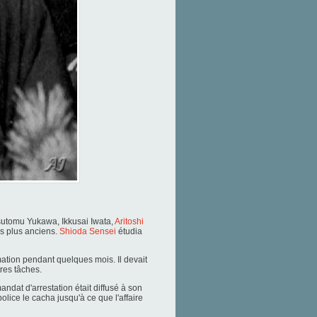
sutomu Yukawa, Ikkusai Iwata,
Aritoshi
es plus anciens.
Shioda Sensei
étudia
rmation pendant quelques mois. Il devait
res tâches.
dat d'arrestation était diffusé à son
lice le cacha jusqu'à ce que l'affaire