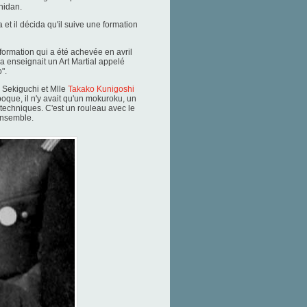
nidan.
t il décida qu'il suive une formation
ormation qui
a été achevée en avril
 enseignait un Art Martial appelé
".
 Sekiguchi et Mlle
Takako Kunigoshi
époque, il n'y avait qu'un mokuroku, un
 techniques. C'est un rouleau avec le
nsemble.