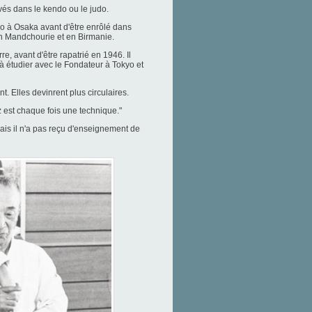
vés dans le kendo ou le judo.
o à Osaka avant d'être enrôlé dans
 en Mandchourie et en Birmanie.
e, avant d'être rapatrié en 1946. Il
étudier avec le Fondateur à Tokyo et
 Elles devinrent plus circulaires.
z est chaque fois une technique."
ais il n'a pas reçu d'enseignement de