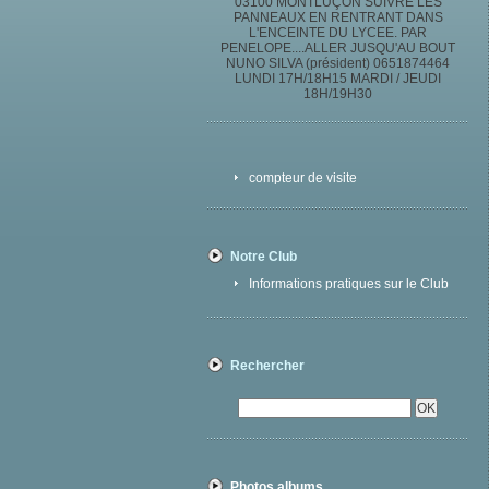
03100 MONTLUÇON SUIVRE LES
PANNEAUX EN RENTRANT DANS
L'ENCEINTE DU LYCEE. PAR
PENELOPE....ALLER JUSQU'AU BOUT
NUNO SILVA (président) 0651874464
LUNDI 17H/18H15 MARDI / JEUDI
18H/19H30
compteur de visite
Notre Club
Informations pratiques sur le Club
Rechercher
Photos albums