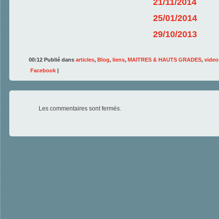
21/11/2014
25/01/2014
29/10/2013
00:12 Publié dans
articles
,
Blog
,
liens
,
MAITRES & HAUTS GRADES
,
video
Facebook
|
Les commentaires sont fermés.