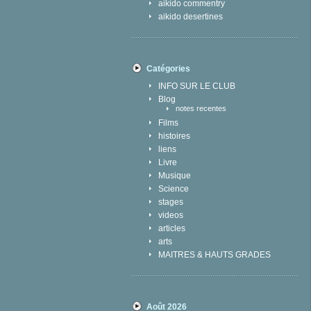
aikido commentry
aikido desertines
Catégories
INFO SUR LE CLUB
Blog
notes recentes
Films
histoires
liens
Livre
Musique
Science
stages
videos
articles
arts
MAITRES & HAUTS GRADES
Août 2026