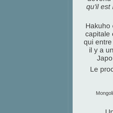
qu'il est
Hakuho e
capitale
qui entr
il y a 
Japon
Le proc
Mongoli
Un