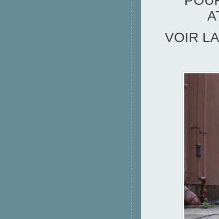
POUR
A
VOIR L