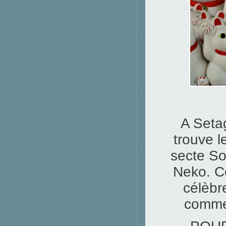
A Seta
trouve l
secte S
Neko. Ce
célèbr
comme 