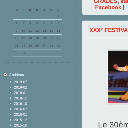
GRADES
,
st
Facebook
|
D
L
M
M
J
V
S
1
2
3
4
5
6
7
8
XXX° FESTIV
9
10
11
12
13
14
15
16
17
18
19
20
21
22
23
24
25
26
27
28
29
30
31
Archives
2019-07
2019-02
2019-01
2018-12
2016-10
2016-07
2016-01
2015-12
Le 30ème
2015-10