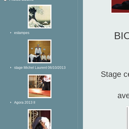
BI
estampes
stage Michel Laurent 06/10/2013
Stage c
av
Agora 2013 II