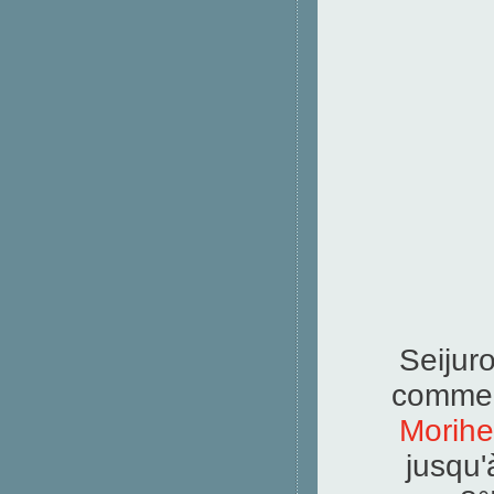
Seijur
commen
Morihe
jusqu'