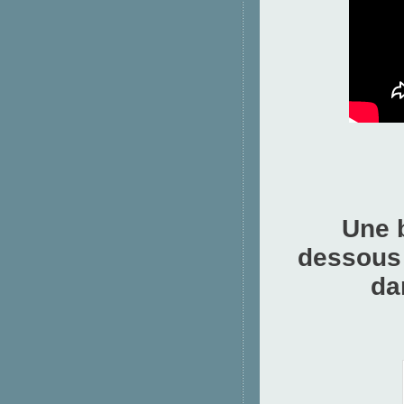
Une b
dessous 
da