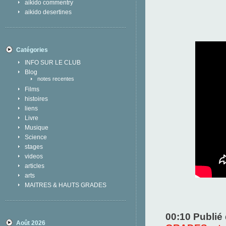
aikido commentry
aikido desertines
Catégories
INFO SUR LE CLUB
Blog
notes recentes
Films
histoires
liens
Livre
Musique
Science
stages
videos
articles
arts
MAITRES & HAUTS GRADES
00:10 Publié
Août 2026