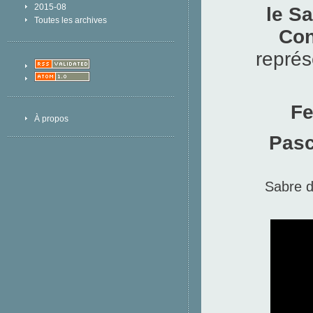
2015-08
le S
Toutes les archives
Con
représ
Fe
À propos
Pasc
Sabre d