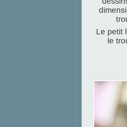
dessins
dimensi
tro
Le petit
le tr