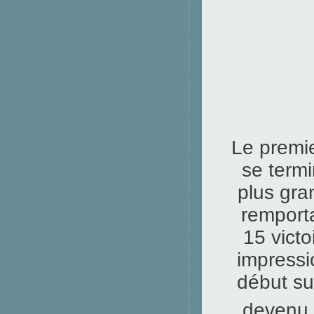
Le premi
se termi
plus gra
remporta
15 victo
impressi
début su
devenu