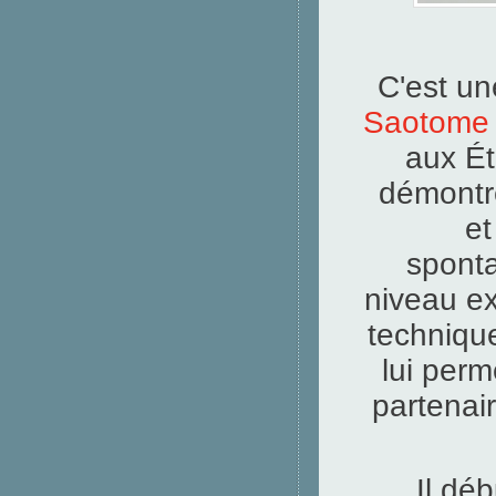
C'est un
Saotome 
aux Ét
démontre
et
spont
niveau ex
techniqu
lui perm
partenair
Il déb