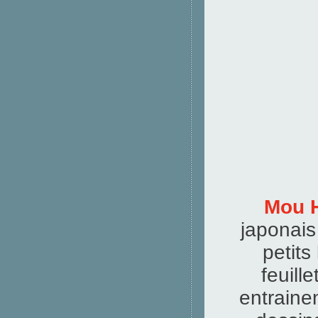
Mou H
japonais
petits
feuill
entraine