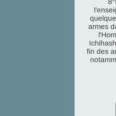
8°
l'ensei
quelque
armes da
l'Hom
Ichihash
fin des a
notamme