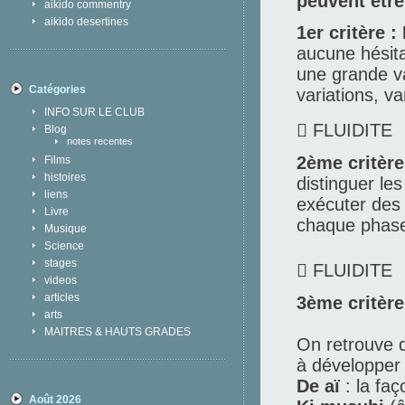
peuvent être
aikido commentry
aikido desertines
1er critère 
aucune hésit
une grande v
Catégories
variations, va
INFO SUR LE CLUB
 FLUIDITE
Blog
notes recentes
2ème critère
Films
histoires
distinguer les
liens
exécuter des 
Livre
chaque phas
Musique
Science
stages
 FLUIDITE
videos
articles
3ème critère 
arts
MAITRES & HAUTS GRADES
On retrouve d
à développer l
De aï
: la faç
Août 2026