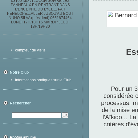
03100 MONTLUÇON SUIVRE LES
PANNEAUX EN RENTRANT DANS
L'ENCEINTE DU LYCEE. PAR
PENELOPE....ALLER JUSQU'AU BOUT
NUNO SILVA (président) 0651874464
LUNDI 17H/18H15 MARDI / JEUDI
18H/19H30
Ess
compteur de visite
Notre Club
Informations pratiques sur le Club
Pour un 
considérée c
processus, ma
Rechercher
de la mise en
l’Aïkido... L
critères d’é
Photos albums