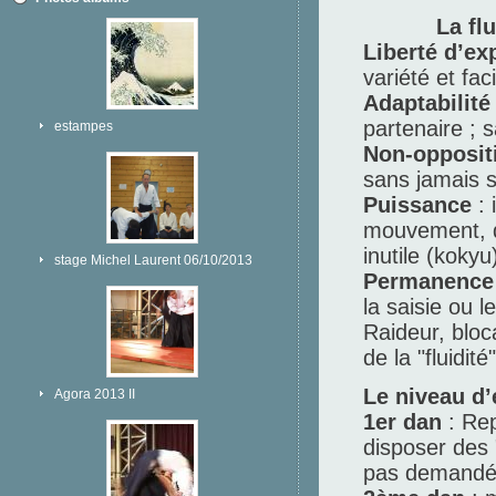
La fl
Liberté d’ex
variété et fac
Adaptabilité
partenaire ; 
estampes
Non-opposit
sans jamais s
Puissance
: 
mouvement, d
inutile (kokyu
stage Michel Laurent 06/10/2013
Permanence d
la saisie ou l
Raideur, bloc
de la "fluidité"
Le niveau d’
Agora 2013 II
1er dan
: Rep
disposer des "
pas demandé