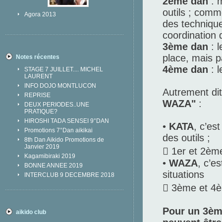
2ème dan
: 
outils ; comme
Agora 2013
des techniques
coordination q
3ème dan
: l
place, mais p
Notes récentes
4ème dan
: l
STAGE 7 JUILLET.... MICHEL
LAURENT
INFO DOJO MONTLUCON
Autrement dit
REPRISE
WAZA"
:
DEUX PERIODES..UNE
PRATIQUE?
HIROSHI TADA SENSEI 9°DAN
•
KATA
, c’es
Promotions 7°Dan aikikai
des outils ;
8th Dan Aikido Promotions de
Janvier 2019
 1er et 2èm
Kagamibiraki 2019
•
WAZA
, c’e
BONNE ANNEE 2019
situations
INTERCLUB 9 DECEMBRE 2018
 3ème et 4
Pour un 3ème
aikido club