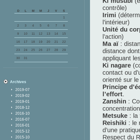
Ki musubi
(ê
contrôle)
D
L
M
M
J
V
S
Irimi
(détermi
1
l’intérieur)
2
3
4
5
6
7
8
Unité du cor
9
10
11
12
13
14
15
l’action)
16
17
18
19
20
21
22
Ma aï
: dista
distance dont
23
24
25
26
27
28
29
appliquant les
30
31
Ki nagare
(co
contact ou d’
orienté sur le
Archives
Principe d’é
2019-07
l’effort
.
2019-02
Zanshin
: Con
2019-01
concentration
2018-12
2016-10
Metsuke
: la
2016-07
Reishiki
: le 
2016-01
d’une pratique
2015-12
Respect du Re
2015-10