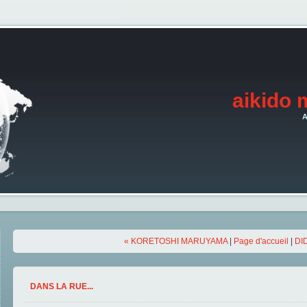
aikido 
A
« KORETOSHI MARUYAMA
|
Page d'accueil
|
DI
DANS LA RUE...