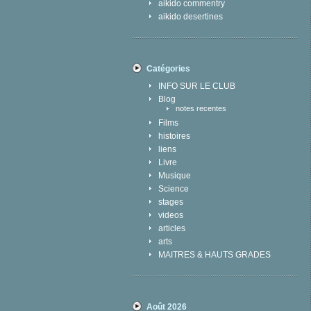
aikido commentry
aikido desertines
Catégories
INFO SUR LE CLUB
Blog
notes recentes
Films
histoires
liens
Livre
Musique
Science
stages
videos
articles
arts
MAITRES & HAUTS GRADES
Août 2026