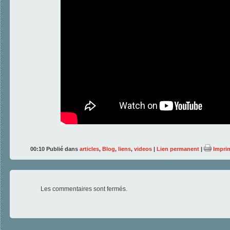
00:10 Publié dans
articles
,
Blog
,
liens
,
videos
|
Lien permanent
|
Impri
Les commentaires sont fermés.