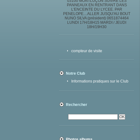
03100 MONTLUÇON SUIVRE LES
PANNEAUX EN RENTRANT DANS
L'ENCEINTE DU LYCEE. PAR
PENELOPE....ALLER JUSQU'AU BOUT
NUNO SILVA (président) 0651874464
LUNDI 17H/18H15 MARDI / JEUDI
18H/19H30
compteur de visite
Notre Club
Informations pratiques sur le Club
Rechercher
Photos albums