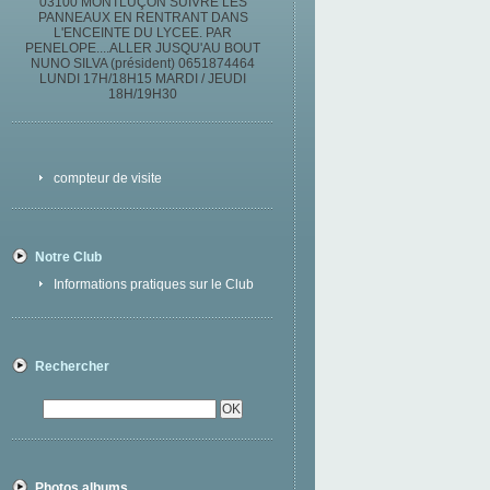
03100 MONTLUÇON SUIVRE LES
PANNEAUX EN RENTRANT DANS
L'ENCEINTE DU LYCEE. PAR
PENELOPE....ALLER JUSQU'AU BOUT
NUNO SILVA (président) 0651874464
LUNDI 17H/18H15 MARDI / JEUDI
18H/19H30
compteur de visite
Notre Club
Informations pratiques sur le Club
Rechercher
Photos albums