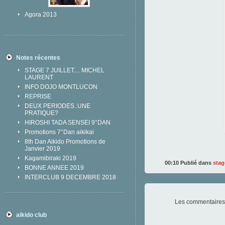
Agora 2013
Notes récentes
STAGE 7 JUILLET.... MICHEL
LAURENT
INFO DOJO MONTLUCON
REPRISE
DEUX PERIODES..UNE
PRATIQUE?
HIROSHI TADA SENSEI 9°DAN
Promotions 7°Dan aikikai
8th Dan Aikido Promotions de
Janvier 2019
Kagamibiraki 2019
00:10 Publié dans
stag
BONNE ANNEE 2019
INTERCLUB 9 DECEMBRE 2018
Les commentaires 
aikido club