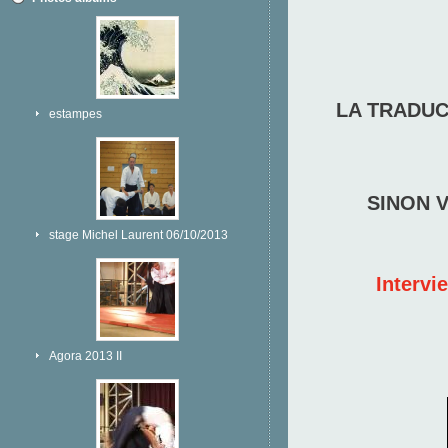
LA TRADUC
estampes
SINON V
stage Michel Laurent 06/10/2013
Intervi
Agora 2013 II