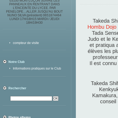
03100 MONTLUÇON SUIVRE LES
PANNEAUX EN RENTRANT DANS
L'ENCEINTE DU LYCEE. PAR
PENELOPE....ALLER JUSQU'AU BOUT
NUNO SILVA (président) 0651874464
LUNDI 17H/18H15 MARDI / JEUDI
Takeda Sh
18H/19H30
Hombu Dojo
Tada Sens
Judo et le K
compteur de visite
et pratiqua 
élèves les p
professeur
Notre Club
Il est connu
Informations pratiques sur le Club
Takeda Shih
Rechercher
Kenkyuk
Kamakura, 
conseil
Photos albums