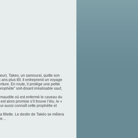
eur). Takeo, un samouraï, quitte son
 ans plus tôt. Il entreprend un voyage
nture. En route, il protège une petite
ophète" soit-disant irréalisable sauf,
e maudite où est enfermé le caveau du
est alors promise s’il trouve l’élu, le «
lui-aussi connaît cette prophétie et
a fillette. Le destin de Takéo se mêlera
....
.