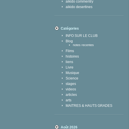
aikido commentry
aikido desertines
Catégories
INFO SUR LE CLUB
Blog
notes recentes
Films
histoires
liens
Livre
Musique
Science
stages
videos
articles
arts
MAITRES & HAUTS GRADES
Août 2026