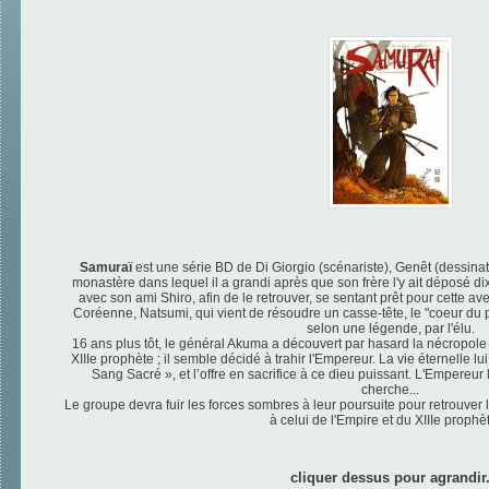
Samuraï
est une série BD de Di Giorgio (scénariste), Genêt (dessinat
monastère dans lequel il a grandi après que son frère l'y ait déposé dix
avec son ami Shiro, afin de le retrouver, se sentant prêt pour cette ave
Coréenne, Natsumi, qui vient de résoudre un casse-tête, le "coeur du pr
selon une légende, par l'élu.
16 ans plus tôt, le général Akuma a découvert par hasard la nécropol
XIIIe prophète ; il semble décidé à trahir l'Empereur. La vie éternelle lui 
Sang Sacré », et l’offre en sacrifice à ce dieu puissant. L'Empereur 
cherche...
Le groupe devra fuir les forces sombres à leur poursuite pour retrouver l
à celui de l'Empire et du XIIIe prophète
cliquer dessus pour agrandir