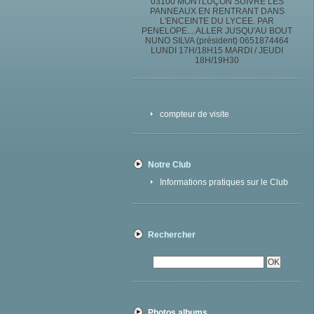
03100 MONTLUÇON SUIVRE LES
PANNEAUX EN RENTRANT DANS
L'ENCEINTE DU LYCEE. PAR
PENELOPE....ALLER JUSQU'AU BOUT
NUNO SILVA (président) 0651874464
LUNDI 17H/18H15 MARDI / JEUDI
18H/19H30
compteur de visite
Notre Club
Informations pratiques sur le Club
Rechercher
Photos albums