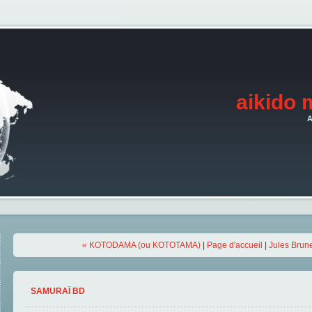
aikido 
A
« KOTODAMA (ou KOTOTAMA)
|
Page d'accueil
|
Jules Brunet
SAMURAÏ BD