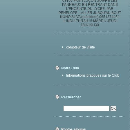
03100 MONTLUÇON SUIVRE LES
PANNEAUX EN RENTRANT DANS
L'ENCEINTE DU LYCEE. PAR
PENELOPE....ALLER JUSQU'AU BOUT
NUNO SILVA (président) 0651874464
LUNDI 17H/18H15 MARDI / JEUDI
18H/19H30
compteur de visite
Notre Club
Informations pratiques sur le Club
Rechercher
Photos albums