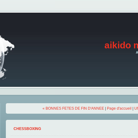
aikido 
A
« BONNES FETES DE FIN D'ANNEE
|
Page d'accueil
|
U
CHESSBOXING