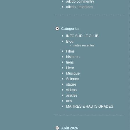
aikido commentry
aikido desertines
Catégories
INFO SUR LE CLUB
Blog
notes recentes
Films
histoires
liens
Livre
Musique
Science
stages
videos
articles
arts
MAITRES & HAUTS GRADES
Août 2026