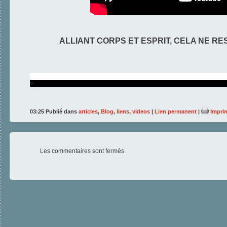
ALLIANT CORPS ET ESPRIT, CELA NE RE
>
03:25 Publié dans
articles
,
Blog
,
liens
,
videos
|
Lien permanent
|
Impri
Les commentaires sont fermés.