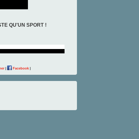
STE QU'UN SPORT !
mer
|
Facebook
|