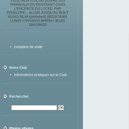
03100 MONTLUÇON SUIVRE LES
PANNEAUX EN RENTRANT DANS
L'ENCEINTE DU LYCEE. PAR
PENELOPE....ALLER JUSQU'AU BOUT
NUNO SILVA (président) 0651874464
LUNDI 17H/18H15 MARDI / JEUDI
18H/19H30
compteur de visite
Notre Club
Informations pratiques sur le Club
Rechercher
Photos albums