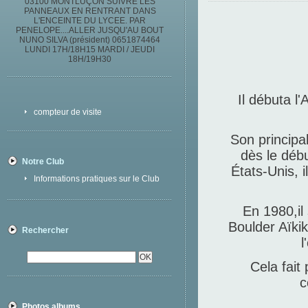
03100 MONTLUÇON SUIVRE LES
PANNEAUX EN RENTRANT DANS
L'ENCEINTE DU LYCEE. PAR
PENELOPE....ALLER JUSQU'AU BOUT
NUNO SILVA (président) 0651874464
LUNDI 17H/18H15 MARDI / JEUDI
18H/19H30
Il débuta l
compteur de visite
Son principa
dès le déb
Notre Club
États-Unis, i
Informations pratiques sur le Club
En 1980,il 
Boulder Aïk
Rechercher
l
Cela fait
c
Photos albums