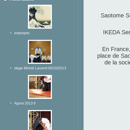
Saotome Se
IKEDA Sens
estampes
En France,
place de Sao
de la soc
stage Michel Laurent 06/10/2013
Agora 2013 II