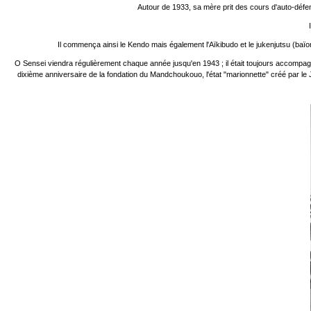
Autour de 1933, sa mère prit des cours d'auto-déf
Il commença ainsi le Kendo mais également l'Aïkibudo et le jukenjutsu (baïon
O Sensei viendra régulièrement chaque année jusqu'en 1943 ; il était toujours accompagn
dixième anniversaire de la fondation du Mandchoukouo, l'état "marionnette" créé par l