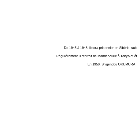
De 1945 à 1948, il sera prisonnier en Sibérie, suite 
Régulièrement, il rentrait de Mandchourie à Tokyo et étu
En 1950, Shigenobu OKUMURA démé