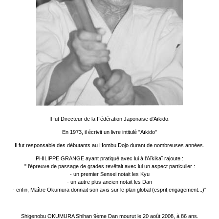
Il fut Directeur de la Fédération Japonaise d'Aïkido.
En 1973, il écrivit un livre intitulé "Aïkido"
Il fut responsable des débutants au Hombu Dojo durant de nombreuses années.
PHILIPPE GRANGE ayant pratiqué avec lui à l'Aïkikaï rajoute :
" l'épreuve de passage de grades revêtait avec lui un aspect particulier :
- un premier Sensei notait les Kyu
- un autre plus ancien notait les Dan
- enfin, Maître Okumura donnait son avis sur le plan global (esprit,engagement...)"
Shigenobu OKUMURA Shihan 9ème Dan mourut le 20 août 2008, à 86 ans.