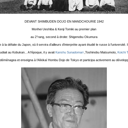
DEVANT SHIMBUDEN DOJO EN MANDCHOURIE 1942
Morihei Ueshiba & Kenji Tomiki au premier plan
au 2°rang, second à droite: Shigenobu Okumura
à la défaite du Japon, où il servira d'ailleurs d'interprète ayant étudié le russe à l'université. Il
diait au Kobukan... A l'époque, il y avait
Kanshu Sunadomari
,Toshinobu Matsumoto,
Koichi 
nagea et enseigna à l’Aïkikaï Hombu Dojo de Tokyo et participa activement au développe