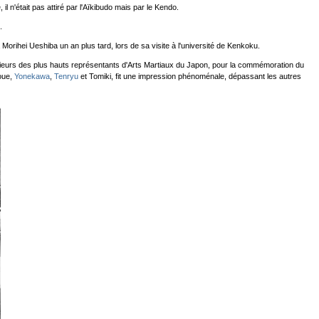
il n'était pas attiré par l'Aïkibudo mais par le Kendo.
.
 Morihei Ueshiba un an plus tard, lors de sa visite à l'université de Kenkoku.
lusieurs des plus hauts représentants d'Arts Martiaux du Japon, pour la commémoration du
noue,
Yonekawa
,
Tenryu
et Tomiki, fit une impression phénoménale, dépassant les autres