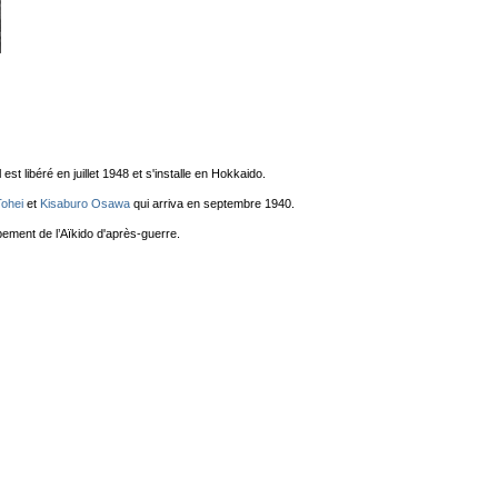
 est libéré en juillet 1948 et s'installe en Hokkaido.
Tohei
et
Kisaburo Osawa
qui arriva en septembre 1940.
ment de l’Aïkido d'après-guerre.