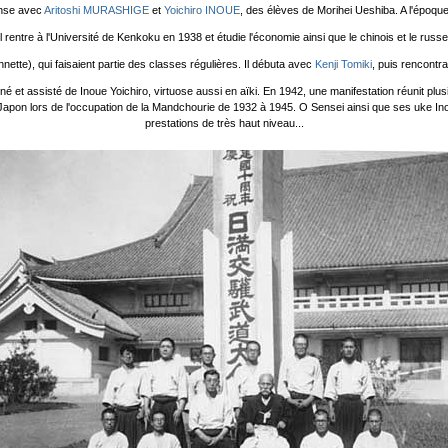
ense avec
Aritoshi MURASHIGE
et
Yoichiro INOUE
, des élèves de Morihei Ueshiba. A l'époque, 
Il rentre à l'Université de Kenkoku en 1938 et étudie l'économie ainsi que le chinois et le russe
nette), qui faisaient partie des classes régulières. Il débuta avec
Kenji Tomiki
, puis rencontra
é et assisté de Inoue Yoichiro, virtuose aussi en aïki. En 1942, une manifestation réunit p
e Japon lors de l'occupation de la Mandchourie de 1932 à 1945. O Sensei ainsi que ses uke I
prestations de très haut niveau...