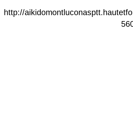
http://aikidomontluconasptt.hautetf
56