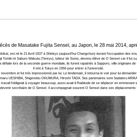
décès de Masatake Fujita Senseï,
au Japon, le 28 mai 2014, apr
ïkikaï, est né le 21 Avril 1937 à Shinkyo (aujourd'hui Changchun) durant l'occupation des tr
nji Tomiki et Saburo Wakuta (Tenryu), lutteur de Sumo, devenu élève de O Senseï car il fut s
défaite lors de la seconde guerre mondiale, ils furent rapatriés à Sapporo, ville originaire de
Il vint à Tokyo en 1956 pour entrer à l'université.
 novembre et fut très impressionné par lui. Le lendemain, il retourna le voir pour lui demander
Kisshomaru UESHIBA, Shigenobu OKUMURA, Hiroshi TADA. Ses partenaires sont Sadateru
ravail l'obligeait à voyager beaucoup, aussi avait-il l'habitude de se déplacer en emmenant son 
nça à devenir secrétaire de O Senseï. Il accompagnait souvent O Senseï dans ses déplacement