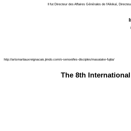
Il fut Directeur des Affaires Générales de l’Aïkikaï, Direc
http://artsmartiauxreignacais.jimdo.com/o-sensei/les-disciples/masatake-fujita/
The 8th Internationa