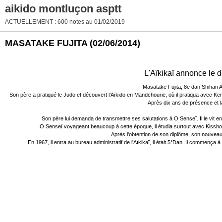
aikido montluçon asptt
ACTUELLEMENT : 600 notes au 01/02/2019
MASATAKE FUJITA
(02/06/2014)
L'Aïkikaï annonce le 
Masatake Fujita, 8e dan Shihan A
Son père a pratiqué le Judo et découvert l’Aïkido en Mandchourie, où il pratiqua avec Ke
Après dix ans de présence et la 
Son père lui demanda de transmettre ses salutations à O Senseï. Il le vit en
O Senseï voyageant beaucoup à cette époque, il étudia surtout avec 
Après l'obtention de son diplôme, son nouveau t
En 1967, il entra au bureau administratif de l'Aïkikaï, il était 5°Dan. Il comme