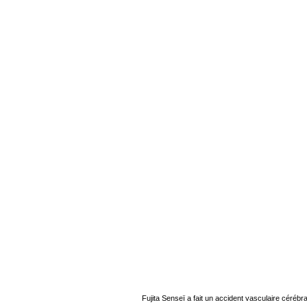
Fujita Senseï a fait un accident vasculaire cérébr