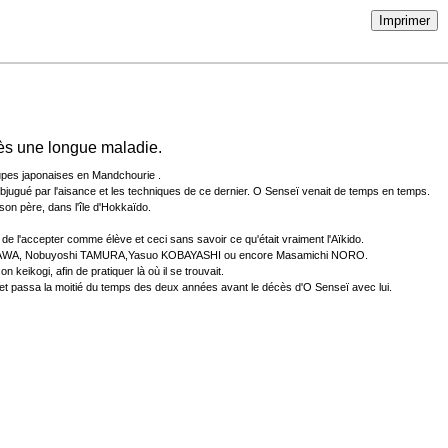
Imprimer
ès une longue maladie.
oupes japonaises en Mandchourie .
ubjugué par l'aisance et les techniques de ce dernier. O Senseï venait de temps en temps.
 son père, dans l'île d'Hokkaïdo.
 de l'accepter comme élève et ceci sans savoir ce qu'était vraiment l'Aïkido.
 ARIKAWA, Nobuyoshi TAMURA,Yasuo KOBAYASHI ou encore Masamichi NORO.
keikogi, afin de pratiquer là où il se trouvait.
s et passa la moitié du temps des deux années avant le décès d'O Senseï avec lui.