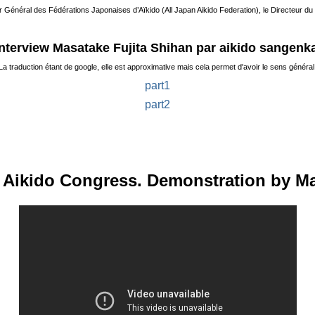
teur Général des Fédérations Japonaises d’Aïkido (All Japan Aikido Federation), le Directeur 
Interview Masatake Fujita Shihan par aikido sangenka
La traduction étant de google, elle est approximative mais cela permet d'avoir le sens général
part1
part2
l Aikido Congress. Demonstration by Ma