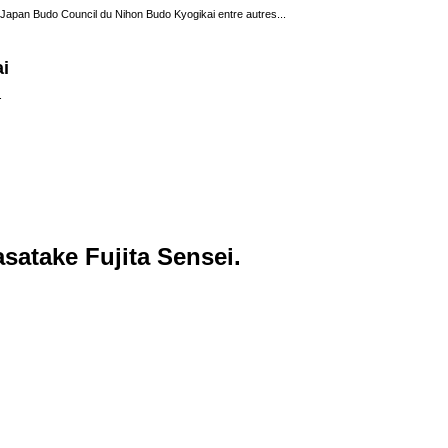
du Japan Budo Council du Nihon Budo Kyogikai entre autres...
i
.
satake Fujita Sensei.