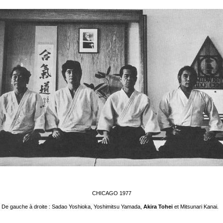
CHICAGO 1977
De gauche à droite : Sadao Yoshioka, Yoshimitsu Yamada,
Akira Tohei
et Mitsunari Kanai.