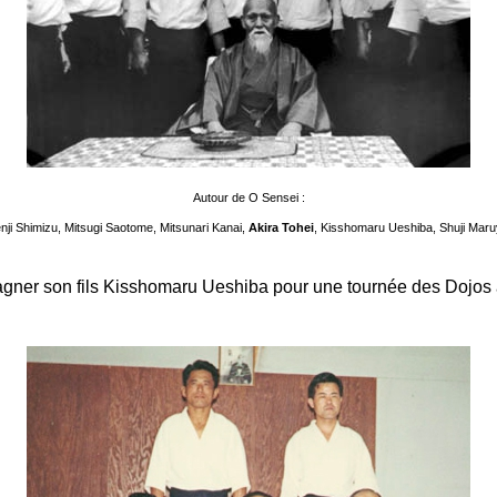
Autour de O Sensei :
enji Shimizu, Mitsugi Saotome, Mitsunari Kanai,
Akira Tohei
, Kisshomaru Ueshiba, Shuji Ma
er son fils Kisshomaru Ueshiba pour une tournée des Dojos à tr