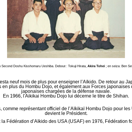
e du Second Doshu Kisshomaru Ueshiba. Debout : Tokuji Hirata,
Akira Tohei
; en seiza: Ben Se
resta neuf mois de plus pour enseigner l’Aïkido. De retour au Japo
s en plus du Hombu Dojo, et également aux Forces japonaises d
japonaises chargées de la défense navale.
En 1966, l'Aikikai Hombu Dojo lui décerne le titre de Shihan.
is, comme représentant officiel de l’Aïkikaï Hombu Dojo pour les
devient le Président.
int la Fédération d’Aïkido des USA (USAF) en 1976, Fédérat