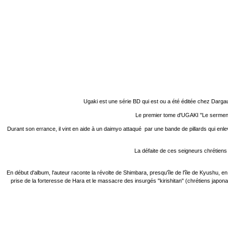
Ugaki est une série BD qui est ou a été éditée chez Darga
Le premier tome d'UGAKI "Le serment d
Durant son errance, il vint en aide à un daimyo attaqué par une bande de pillards qui enle
La défaite de ces seigneurs chrétien
En début d'album, l'auteur raconte la révolte de Shimbara, presqu'île de l'île de Kyushu, 
prise de la forteresse de Hara et le massacre des insurgés "kirishitan" (chrétiens japona