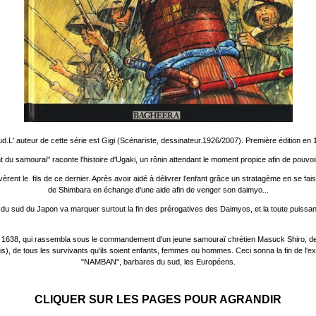
ud.L' auteur de cette série est Gigi (Scénariste, dessinateur.1926/2007). Première édition 
u samourai" raconte l'histoire d'Ugaki, un rônin attendant le moment propice afin de pouvoi
vèrent le fils de ce dernier. Après avoir aidé à délivrer l'enfant grâce un stratagème en se f
de Shimbara en échange d'une aide afin de venger son daimyo...
s du sud du Japon va marquer surtout la fin des prérogatives des Daimyos, et la toute puis
en 1638, qui rassembla sous le commandement d'un jeune samouraï chrétien Masuck Shiro, des pay
is), de tous les survivants qu'ils soient enfants, femmes ou hommes. Ceci sonna la fin de l'exp
"NAMBAN", barbares du sud, les Européens.
CLIQUER SUR LES PAGES POUR AGRANDIR