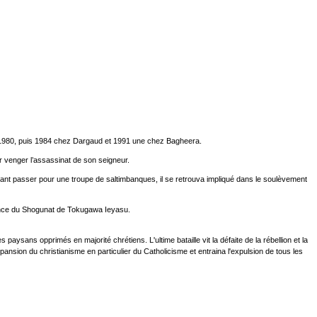
en 1980, puis 1984 chez Dargaud et 1991 une chez Bagheera.
r venger l’assassinat de son seigneur.
aisant passer pour une troupe de saltimbanques, il se retrouva impliqué dans le soulèvement
sance du Shogunat de Tokugawa Ieyasu.
sans opprimés en majorité chrétiens. L'ultime bataille vit la défaite de la rébellion et la
ansion du christianisme en particulier du Catholicisme et entraina l'expulsion de tous les