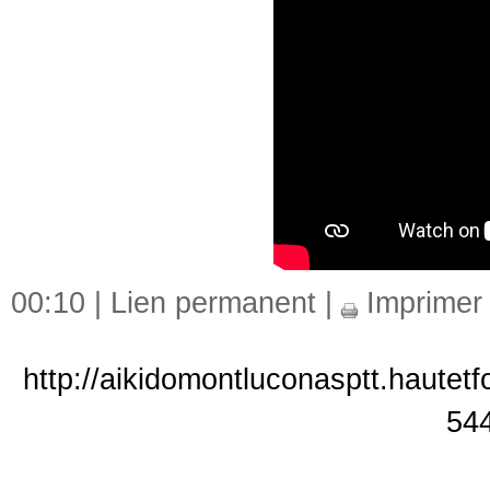
00:10 |
Lien permanent
|
Imprimer
http://aikidomontluconasptt.hautetf
54