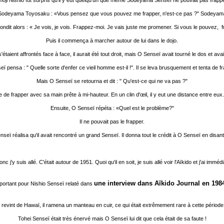
hoji Nishio fut surpris qu'il y eut quelqu'un que même Sodeyama Senseï ne pouvait pas frappe
 Sodeyama Toyosaku : «Vous pensez que vous pouvez me frapper, n'est-ce pas ?" Sodeyama 
ndit alors : « Je vois, je vois. Frappez-moi. Je vais juste me promener. Si vous le pouvez, f
Puis il commença à marcher autour de lui dans le dojo.
étaient affrontés face à face, il aurait été tout droit, mais O Senseï avait tourné le dos et av
pensa : " Quelle sorte d'enfer ce vieil homme est-il !". Il se leva brusquement et tenta de 
Mais O Senseï se retourna et dit : " Qu'est-ce qui ne va pas ?"
e frapper avec sa main prête à mi-hauteur. En un clin d'œil, il y eut une distance entre eux.
Ensuite, O Senseï répéta : «Quel est le problème?"
Il ne pouvait pas le frapper.
ï réalisa qu'il avait rencontré un grand Senseï. Il donna tout le crédit à O Senseï en disant
j'y suis allé. C'était autour de 1951. Quoi qu'il en soit, je suis allé voir l'Aïkido et j'ai immédia
une interview dans Aïkido Journal en 198
mportant pour Nishio Senseï relaté dans
evint de Hawaï, il ramena un manteau en cuir, ce qui était extrêmement rare à cette période... 
Tohei Senseï était très énervé mais O Senseï lui dit que cela était de sa faute !