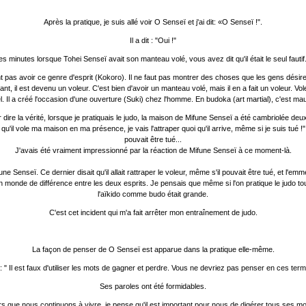
Après la pratique, je suis allé voir O Senseï et j'ai dit: «O Senseï !".
Il a dit : "Oui !"
es minutes lorsque Tohei Senseï avait son manteau volé, vous avez dit qu'il était le seul fautif
nt pas avoir ce genre d'esprit (Kokoro). Il ne faut pas montrer des choses que les gens dé
enant, il est devenu un voleur. C'est bien d'avoir un manteau volé, mais il en a fait un voleur
el. Il a créé l'occasion d'une ouverture (Suki) chez l'homme. En budoka (art martial), c'est mau
Pour dire la vérité, lorsque je pratiquais le judo, la maison de Mifune Senseï a été cambriolée
il vole ma maison en ma présence, je vais l'attraper quoi qu'il arrive, même si je suis tué !" U
pouvait être tué...
J'avais été vraiment impressionné par la réaction de Mifune Senseï à ce moment-là.
Senseï. Ce dernier disait qu'il allait rattraper le voleur, même s'il pouvait être tué, et l'emme
ait un monde de différence entre les deux esprits. Je pensais que même si l'on pratique le judo 
l'aïkido comme budo était grande.
C'est cet incident qui m'a fait arrêter mon entraînement de judo.
La façon de penser de O Senseï est apparue dans la pratique elle-même.
it : " Il est faux d'utiliser les mots de gagner et perdre. Vous ne devriez pas penser en ces term
Ses paroles ont été formidables.
rs que nous continuons à vivre, je pense qu'il est important pour nous de digérer tous ses mo