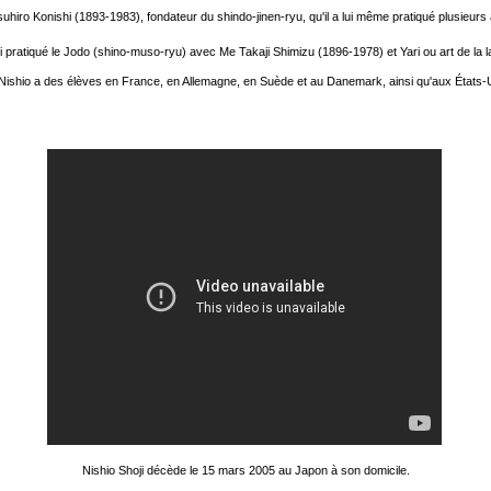
suhiro Konishi (1893-1983), fondateur du shindo-jinen-ryu, qu'il a lui même pratiqué plusieu
 pratiqué le Jodo (shino-muso-ryu) avec Me Takaji Shimizu (1896-1978) et Yari ou art de la 
ishio a des élèves en France, en Allemagne, en Suède et au Danemark, ainsi qu'aux États-
Nishio Shoji décède le 15 mars 2005 au Japon à son domicile.