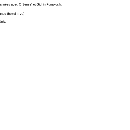
rs années avec O Senseï et Gichin Funakoshi.
lance (hozoin-ryu)
Unis.