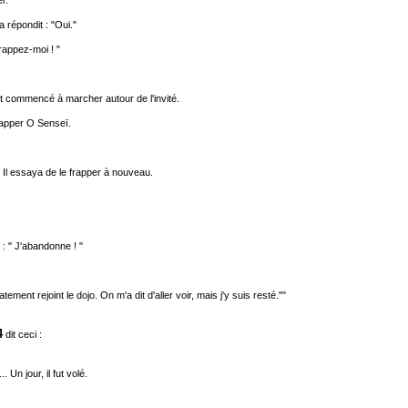
r.
répondit : "Oui."
rappez-moi ! "
ait commencé à marcher autour de l'invité.
frapper O Senseï.
 Il essaya de le frapper à nouveau.
 : " J'abandonne ! "
tement rejoint le dojo. On m'a dit d'aller voir, mais j'y suis resté.""
4
dit ceci :
Un jour, il fut volé.