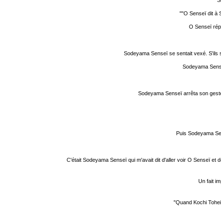
S
""O Senseï dit à
O Senseï répo
Sodeyama Senseï se sentait vexé. S'ils s'
Sodeyama Senseï 
Sodeyama Senseï arrêta son geste d
Puis Sodeyama Sense
C'était Sodeyama Senseï qui m'avait dit d'aller voir O Senseï et donc 
Un fait i
"Quand Kochi Tohei r