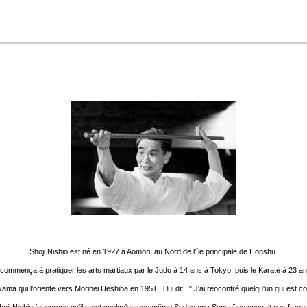
Shoji Nishio est né en 1927 à Aomori, au Nord de l'île principale de Honshū.
l commença à pratiquer les arts martiaux par le Judo à 14 ans à Tokyo, puis le Karaté à 23 an
 qui l'oriente vers Morihei Ueshiba en 1951. Il lui dit : " J'ai rencontré quelqu'un qui est 