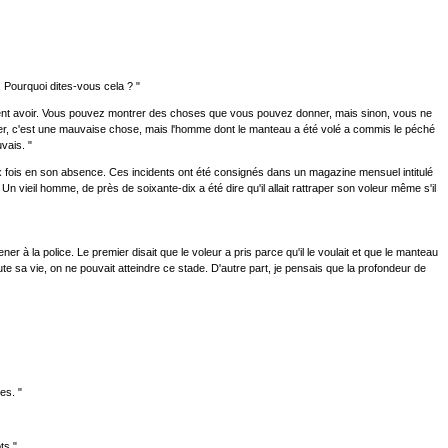
. Pourquoi dites-vous cela ? "
sirent avoir. Vous pouvez montrer des choses que vous pouvez donner, mais sinon, vous ne
. Voler, c'est une mauvaise chose, mais l'homme dont le manteau a été volé a commis le péché
vais. "
 deux fois en son absence. Ces incidents ont été consignés dans un magazine mensuel intitulé
n vieil homme, de près de soixante-dix a été dire qu'il allait rattraper son voleur même s'il
ner à la police. Le premier disait que le voleur a pris parce qu'il le voulait et que le manteau
toute sa vie, on ne pouvait atteindre ce stade. D'autre part, je pensais que la profondeur de
es. "
ts."