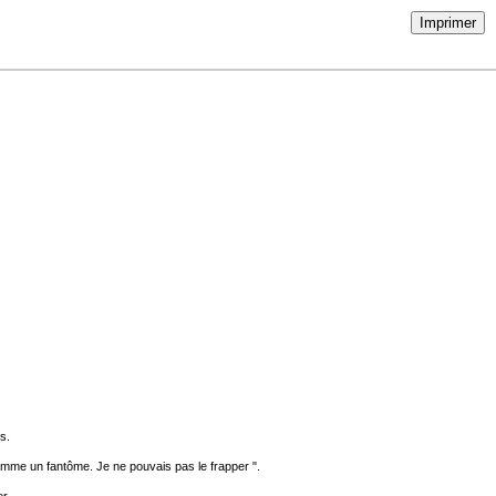
Imprimer
s.
comme un fantôme. Je ne pouvais pas le frapper ".