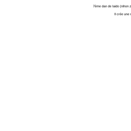
7ème dan de Iaido (nihon z
Il crée une 