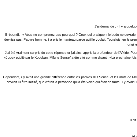
J'ai demandé : «Il y a quelqu
Il répondit : « Vous ne comprenez pas pourquoi ? Ceux qui pratiquent le budo ne devraie
devriez pas. Pauvre homme, il a pris le manteau parce qu'il le voulait. Toutefois, en le pr
origin
J'ai été vraiment surpris de cette réponse et j'ai ainsi appris la profondeur de l'Aïkido. 
«Judo» publié par le Kodokan. Mifune Senseï a été cité comme disant : «La prochaine fois qu'
Cependant, il y avait une grande différence entre les paroles d'O Senseï et les mots de Mifune 
devrait lui être laissé, que c'était la personne qui a été volée qui était en faute. Il y av
Il d
Alo