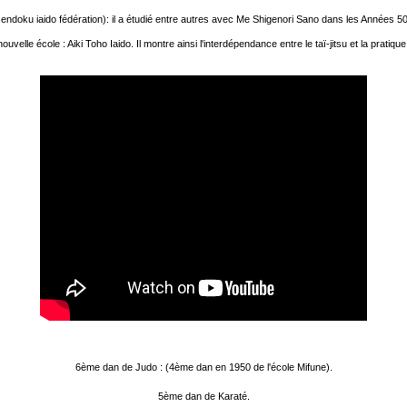
endoku iaido fédération): il a étudié entre autres avec Me Shigenori Sano dans les Années 50 
nouvelle école : Aiki Toho Iaido. Il montre ainsi l'interdépendance entre le taï-jitsu et la pratiq
6ème dan de Judo : (4ème dan en 1950 de l'école Mifune).
5ème dan de Karaté.