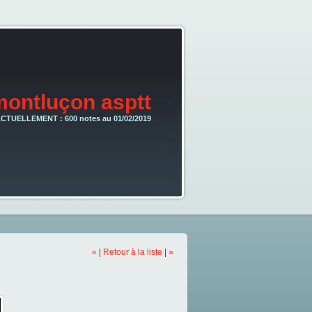
montluçon asptt
CTUELLEMENT : 600 notes au 01/02/2019
«
|
Retour à la liste
|
»