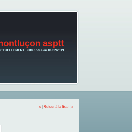
montluçon asptt
CTUELLEMENT : 600 notes au 01/02/2019
«
|
Retour à la liste
|
»