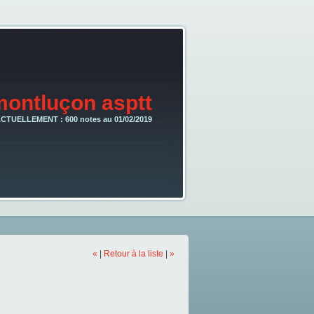
montluçon asptt
CTUELLEMENT : 600 notes au 01/02/2019
«
|
Retour à la liste
|
»