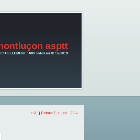
montluçon asptt
CTUELLEMENT : 600 notes au 01/02/2019
« 21
|
Retour à la liste
|
23 »